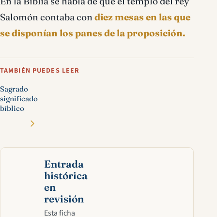
En la Biblia se habla de que el templo del rey
Salomón contaba con
diez mesas en las que
se disponían los panes de la proposición.
TAMBIÉN PUEDES LEER
Sagrado
significado
bíblico
Entrada
histórica
en
revisión
Esta ficha