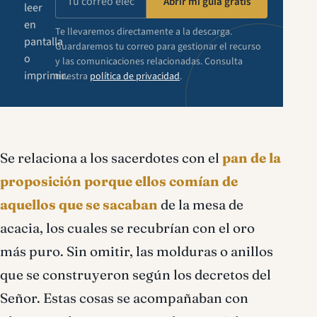
Abrir mi guía gratis
leer
en
Te llevaremos directamente a la descarga.
pantalla
Guardaremos tu correo para gestionar el recurso
o
y las comunicaciones relacionadas. Consulta
imprimir.
nuestra
política de privacidad
.
Se relaciona a los sacerdotes con el
pan de la
proposición porque ellos comían de
aquellos que se sacaban
de la mesa de
acacia, los cuales se recubrían con el oro
más puro. Sin omitir, las molduras o anillos
que se construyeron según los decretos del
Señor. Estas cosas se acompañaban con