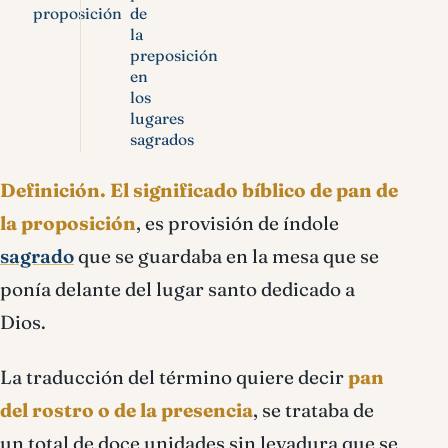
proposición
de
la
preposición
en
los
lugares
sagrados
Definición.
El significado bíblico de pan de
la proposición
, es provisión de índole
sagrado
que se guardaba en la mesa que se
ponía delante del lugar santo dedicado a
Dios.
La traducción del término quiere decir
pan
del rostro o de la presencia
, se trataba de
un total de doce unidades sin levadura que se