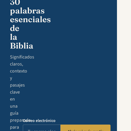
30
palabras
esenciales
de
la
Biblia
Significados
claros,
contexto
y
pasajes
clave
en
una
guía
preparada
Correo electrónico
para