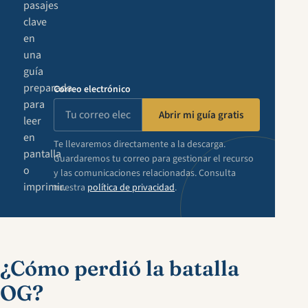
pasajes
clave
en
una
guía
preparada
Correo electrónico
para
Abrir mi guía gratis
leer
en
Te llevaremos directamente a la descarga.
pantalla
Guardaremos tu correo para gestionar el recurso
o
y las comunicaciones relacionadas. Consulta
imprimir.
nuestra
política de privacidad
.
¿Cómo perdió la batalla
OG?