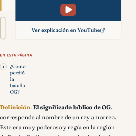
Tamaño
A−
A+
del
Ver explicación en YouTube
texto
Og significado bíblico
EN ESTA PÁGINA
¿Cómo
perdió
la
batalla
OG?
Definición
.
El significado bíblico de OG
,
corresponde al nombre de un rey amorreo.
Este era muy poderoso y regía en la región