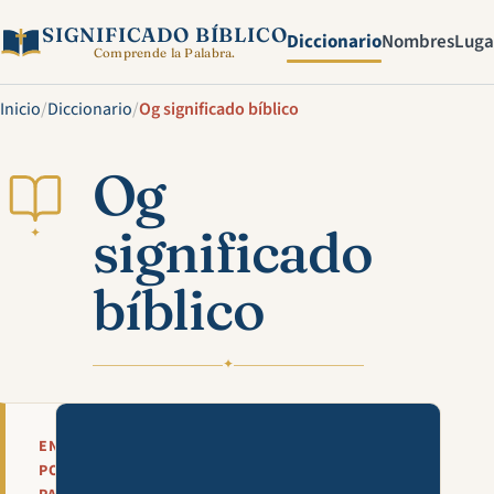
SIGNIFICADO BÍBLICO
Diccionario
Nombres
Luga
Comprende la Palabra.
Inicio
/
Diccionario
/
Og significado bíblico
Og
significado
✦
bíblico
✦
Mira esta explicación en víde
EN
POCAS