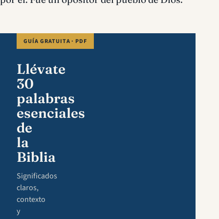
GUÍA GRATUITA · PDF
Llévate
30
palabras
esenciales
de
la
Biblia
Significados
claros,
contexto
y