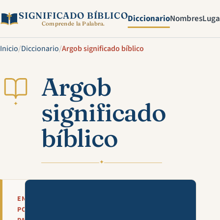
SIGNIFICADO BÍBLICO
Diccionario
Nombres
Luga
Comprende la Palabra.
Inicio
/
Diccionario
/
Argob significado bíblico
Argob
significado
✦
bíblico
✦
Mira esta explicación en víde
EN
POCAS