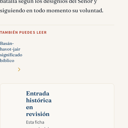
batalla según los designios del Señor y
siguiendo en todo momento su voluntad.
TAMBIÉN PUEDES LEER
Basán-
havot-jair
significado
bíblico
Entrada
histórica
en
revisión
Esta ficha