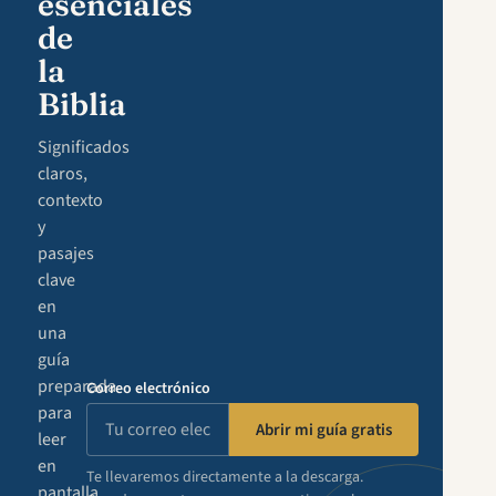
esenciales
de
la
Biblia
Significados
claros,
contexto
y
pasajes
clave
en
una
guía
preparada
Correo electrónico
para
Abrir mi guía gratis
leer
en
Te llevaremos directamente a la descarga.
pantalla