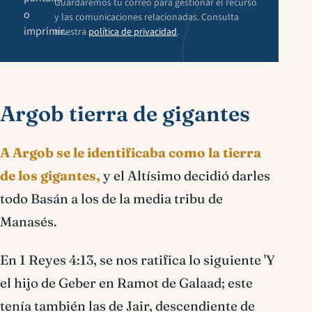
Guardaremos tu correo para gestionar el recurso
o
y las comunicaciones relacionadas. Consulta
imprimir.
nuestra
política de privacidad
.
Argob tierra de gigantes
A Argob se le identificaba como la tierra
de los gigantes,
y el Altísimo decidió darles
todo Basán a los de la media tribu de
Manasés.
En 1 Reyes 4:13, se nos ratifica lo siguiente 'Y
el hijo de Geber en Ramot de Galaad; este
tenía también las de Jair, descendiente de