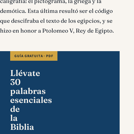
caligrafía: el pictograma, la griega y la
demótica. Esta última resultó ser el código
que descifraba el texto de los egipcios, y se
hizo en honor a Ptolomeo V, Rey de Egipto.
GUÍA GRATUITA · PDF
Llévate
30
palabras
esenciales
de
la
Biblia