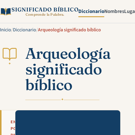
SIGNIFICADO BÍBLICO
Diccionario
Nombres
Luga
Comprende la Palabra.
Inicio
/
Diccionario
/
Arqueología significado bíblico
Arqueología
significado
✦
bíblico
✦
Mira esta explicación en víde
EN
POCAS