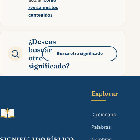
actual.
Cómo
revisamos los
contenidos
.
¿Deseas
buscar
Busca otro significado
otro
significado?
Explorar
Diccionario
Palabras
SIGNIFICADO BÍBLICO
Nombres