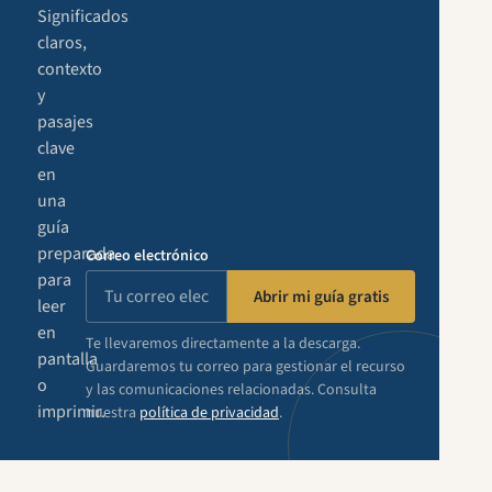
Significados
claros,
contexto
y
pasajes
clave
en
una
guía
preparada
Correo electrónico
para
Abrir mi guía gratis
leer
en
Te llevaremos directamente a la descarga.
pantalla
Guardaremos tu correo para gestionar el recurso
o
y las comunicaciones relacionadas. Consulta
imprimir.
nuestra
política de privacidad
.