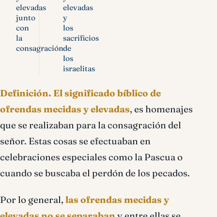
elevadas
elevadas
junto
y
con
los
la
sacrificios
consagración
de
los
israelitas
Definición.
El significado bíblico de
ofrendas mecidas y elevadas
, es homenajes
que se realizaban para la consagración del
señor. Estas cosas se efectuaban en
celebraciones especiales como la Pascua o
cuando se buscaba el perdón de los pecados.
Por lo general,
las ofrendas mecidas y
elevadas no se separaban
y entre ellas se