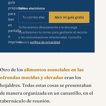
guía
preparada
Correo electrónico
para
Abrir mi guía gratis
leer
en
Te llevaremos directamente a la descarga.
pantalla
Guardaremos tu correo para gestionar el recurso
o
y las comunicaciones relacionadas. Consulta
imprimir.
nuestra
política de privacidad
.
Otro de los
alimentos esenciales en las
ofrendas mecidas y elevadas
eran los
hojaldres. Todas estas cosas se presentaban
de manera organizada en un canastillo, en el
tabernáculo de reunión.