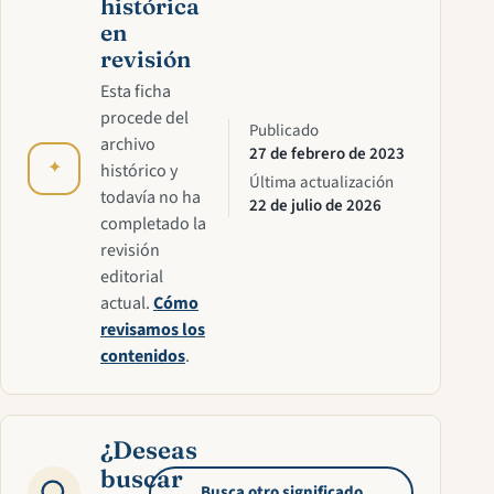
histórica
en
revisión
Esta ficha
procede del
Publicado
archivo
27 de febrero de 2023
✦
histórico y
Última actualización
todavía no ha
22 de julio de 2026
completado la
revisión
editorial
actual.
Cómo
revisamos los
contenidos
.
¿Deseas
buscar
Busca otro significado