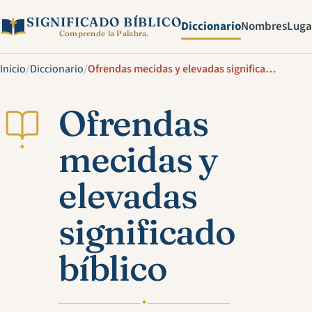
SIGNIFICADO BÍBLICO
Diccionario
Nombres
Luga
Comprende la Palabra.
Inicio
/
Diccionario
/
Ofrendas mecidas y elevadas significado bíblico
Ofrendas
mecidas y
✦
elevadas
significado
bíblico
✦