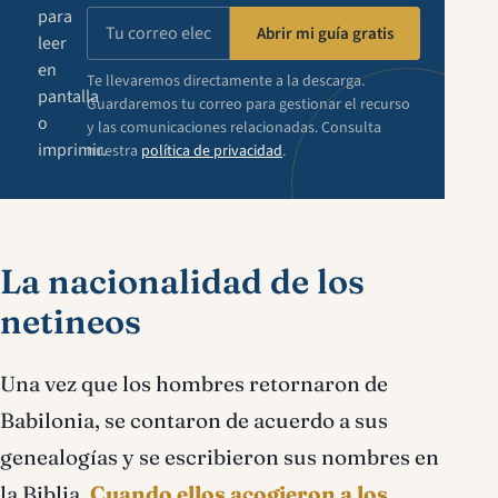
para
Abrir mi guía gratis
leer
en
Te llevaremos directamente a la descarga.
pantalla
Guardaremos tu correo para gestionar el recurso
o
y las comunicaciones relacionadas. Consulta
imprimir.
nuestra
política de privacidad
.
La nacionalidad de los
netineos
Una vez que los hombres retornaron de
Babilonia, se contaron de acuerdo a sus
genealogías y se escribieron sus nombres en
la Biblia.
Cuando ellos acogieron a los