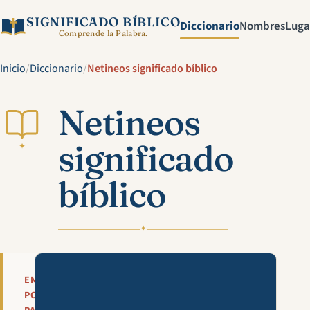
SIGNIFICADO BÍBLICO
Diccionario
Nombres
Luga
Comprende la Palabra.
Inicio
/
Diccionario
/
Netineos significado bíblico
Netineos
significado
✦
bíblico
✦
Mira esta explicación en víde
EN
POCAS