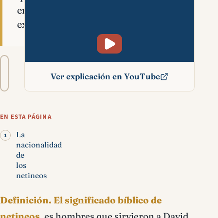
eran
extranjeros.
Tamaño
A−
A+
del
Ver explicación en YouTube
texto
Netineos significado
bíblico
EN ESTA PÁGINA
La
nacionalidad
de
los
netineos
Definición.
El significado bíblico de
netineos
, es hombres que sirvieron a David