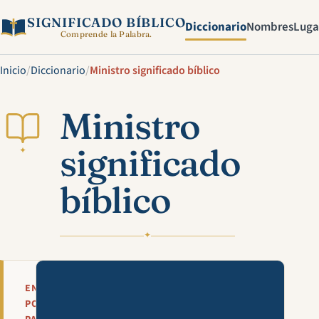
SIGNIFICADO BÍBLICO
Diccionario
Nombres
Luga
Comprende la Palabra.
Inicio
/
Diccionario
/
Ministro significado bíblico
Ministro
significado
✦
bíblico
✦
Mira esta explicación en víde
EN
POCAS