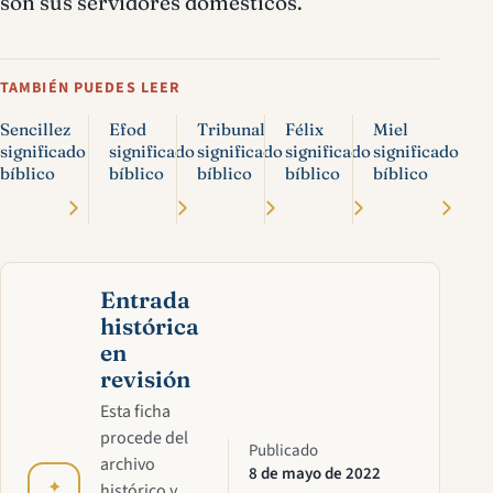
son sus servidores domésticos.
TAMBIÉN PUEDES LEER
Sencillez
Efod
Tribunal
Félix
Miel
significado
significado
significado
significado
significado
bíblico
bíblico
bíblico
bíblico
bíblico
Entrada
histórica
en
revisión
Esta ficha
procede del
Publicado
archivo
8 de mayo de 2022
✦
histórico y