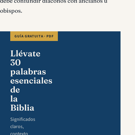
debe confundir diáconos con ancianos u
obispos.
GUÍA GRATUITA · PDF
Llévate
30
palabras
esenciales
de
la
Biblia
Significados
claros,
contexto