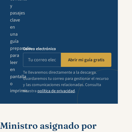
y
pasajes
clave
en
una
guía
preparada
Correo electrónico
para
Abrir mi guía gratis
leer
en
Te llevaremos directamente a la descarga.
pantalla
Guardaremos tu correo para gestionar el recurso
o
y las comunicaciones relacionadas. Consulta
imprimir.
nuestra
política de privacidad
.
Ministro asignado por