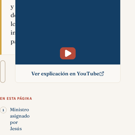
y
de
los
intereses
pastorales.
Tamaño
A−
A+
del
Ver explicación en YouTube
texto
Ministro significado
bíblico
EN ESTA PÁGINA
Ministro
asignado
por
Jesús