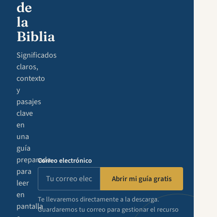
de
la
Biblia
Significados
claros,
contexto
y
pasajes
clave
en
una
guía
preparada
Correo electrónico
para
Abrir mi guía gratis
leer
en
Te llevaremos directamente a la descarga.
pantalla
Guardaremos tu correo para gestionar el recurso