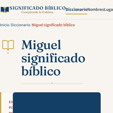
SIGNIFICADO BÍBLICO
Diccionario
Nombres
Luga
Comprende la Palabra.
Inicio
/
Diccionario
/
Miguel significado bíblico
Miguel
significado
✦
bíblico
✦
Mira esta explicación en víde
EN
POCAS