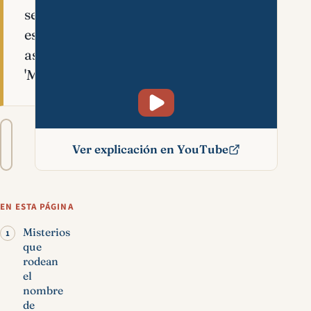
se
escribiría
así:
'Mîkâ’êl'.
Tamaño
A−
A+
del
Ver explicación en YouTube
texto
Miguel significado bíblico
EN ESTA PÁGINA
Misterios
que
rodean
el
nombre
de