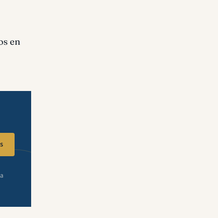
os en
s
ra