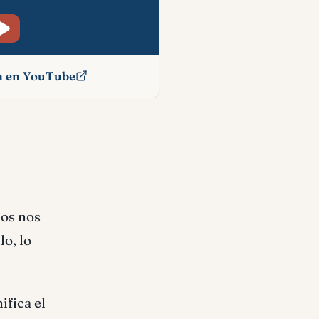
ón en YouTube
ado
ios nos
lo, lo
ifica el