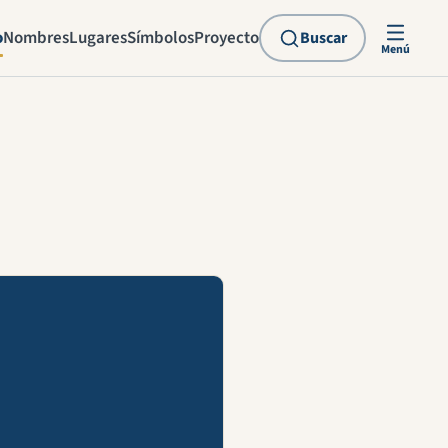
o
Nombres
Lugares
Símbolos
Proyecto
Buscar
Menú
explicación en vídeo