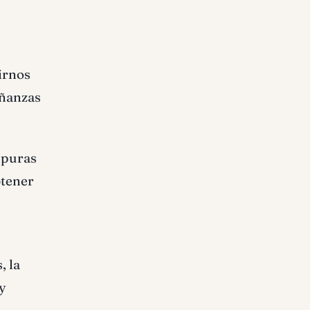
mirnos
eñanzas
mpuras
btener
, la
 y