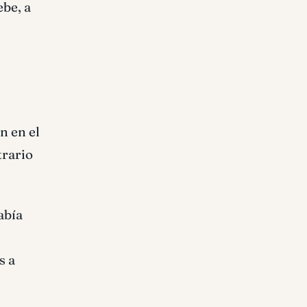
ebe, a
n en el
trario
abía
s a