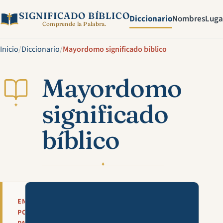
SIGNIFICADO BÍBLICO
Diccionario
Nombres
Luga
Comprende la Palabra.
Inicio
/
Diccionario
/
Mayordomo significado bíblico
Mayordomo
significado
✦
bíblico
✦
Mira esta explicación en víde
EN
POCAS