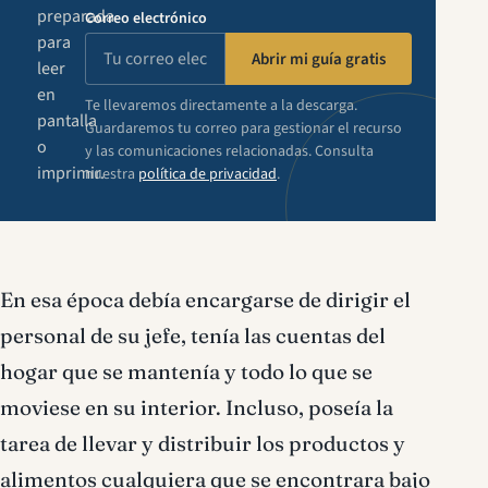
preparada
Correo electrónico
para
Abrir mi guía gratis
leer
en
Te llevaremos directamente a la descarga.
pantalla
Guardaremos tu correo para gestionar el recurso
o
y las comunicaciones relacionadas. Consulta
imprimir.
nuestra
política de privacidad
.
En esa época debía encargarse de dirigir el
personal de su jefe, tenía las cuentas del
hogar que se mantenía y todo lo que se
moviese en su interior. Incluso, poseía la
tarea de llevar y distribuir los productos y
alimentos cualquiera que se encontrara bajo