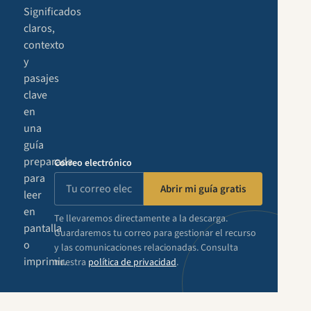
Significados
claros,
contexto
y
pasajes
clave
en
una
guía
preparada
Correo electrónico
para
Abrir mi guía gratis
leer
en
Te llevaremos directamente a la descarga.
pantalla
Guardaremos tu correo para gestionar el recurso
o
y las comunicaciones relacionadas. Consulta
imprimir.
nuestra
política de privacidad
.