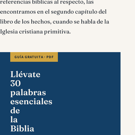
referencias bíblicas al respecto, las
encontramos en el segundo capítulo del
libro de los hechos, cuando se habla de la
Iglesia cristiana primitiva.
GUÍA GRATUITA · PDF
Llévate
30
palabras
esenciales
de
la
Biblia