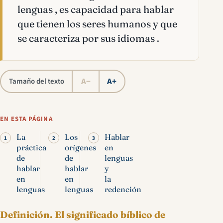
lenguas , es capacidad para hablar
que tienen los seres humanos y que
se caracteriza por sus idiomas .
A−
A+
Tamaño del texto
EN ESTA PÁGINA
La
Los
Hablar
práctica
orígenes
en
de
de
lenguas
hablar
hablar
y
en
en
la
lenguas
lenguas
redención
Definición.
El significado bíblico de