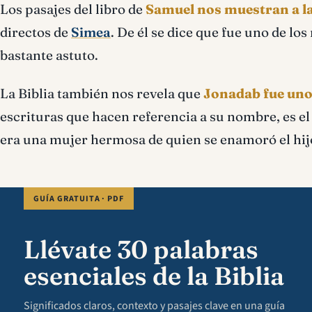
Los pasajes del libro de
Samuel nos muestran a l
directos de
Simea
. De él se dice que fue uno de l
bastante astuto.
La Biblia también nos revela que
Jonadab fue uno
escrituras que hacen referencia a su nombre, es e
era una mujer hermosa de quien se enamoró el hijo
GUÍA GRATUITA · PDF
Llévate 30 palabras
esenciales de la Biblia
Significados claros, contexto y pasajes clave en una guía