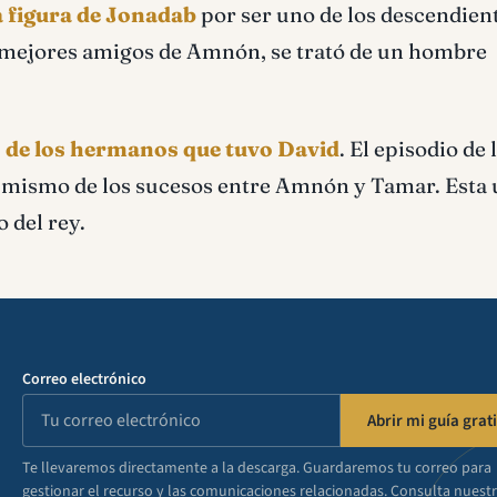
a figura de Jonadab
por ser uno de los descendien
os mejores amigos de Amnón, se trató de un hombre
 de los hermanos que tuvo David
. El episodio de 
l mismo de los sucesos entre Amnón y Tamar. Esta 
 del rey.
Correo electrónico
Abrir mi guía grati
Te llevaremos directamente a la descarga. Guardaremos tu correo para
gestionar el recurso y las comunicaciones relacionadas. Consulta nuest