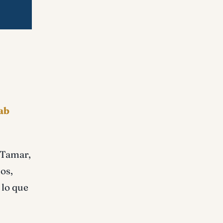
ab
 Tamar,
os,
 lo que