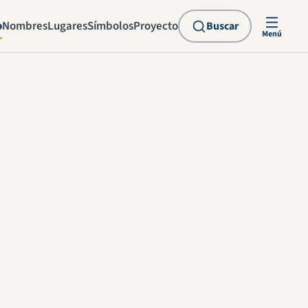
o
Nombres
Lugares
Símbolos
Proyecto
Buscar
Menú