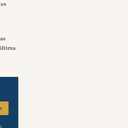
tes
las
última
s
ra