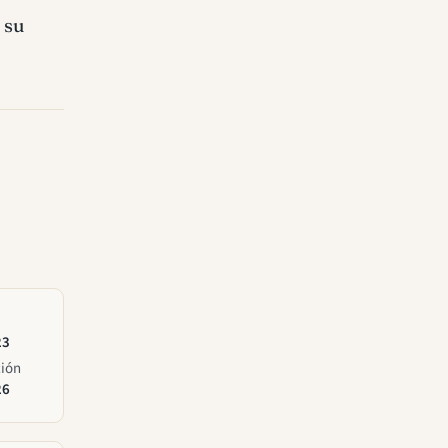
 su
23
ción
26