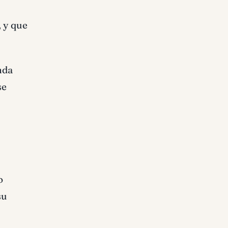
, y que
nda
se
o
su