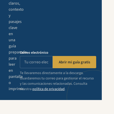
claros,
contexto
y
pasajes
clave
en
una
guía
preparada
Correo electrónico
para
Abrir mi guía gratis
leer
en
Te llevaremos directamente a la descarga.
pantalla
Guardaremos tu correo para gestionar el recurso
o
y las comunicaciones relacionadas. Consulta
imprimir.
nuestra
política de privacidad
.