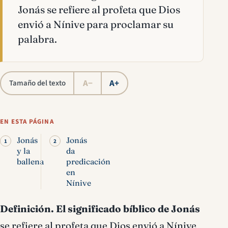
Jonás se refiere al profeta que Dios
envió a Nínive para proclamar su
palabra.
A−
A+
Tamaño del texto
EN ESTA PÁGINA
Jonás
Jonás
y la
da
ballena
predicación
en
Nínive
Definición.
El significado bíblico de Jonás
se refiere al profeta que Dios envió a Nínive