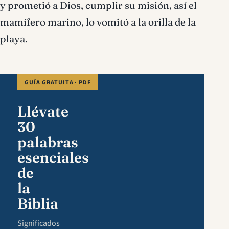
y prometió a Dios, cumplir su misión, así el
mamífero marino, lo vomitó a la orilla de la
playa.
GUÍA GRATUITA · PDF
Llévate
30
palabras
esenciales
de
la
Biblia
Significados