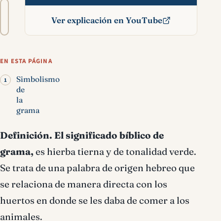
Tamaño
A−
A+
del
Ver explicación en YouTube
texto
Grama significado bíblico
EN ESTA PÁGINA
Simbolismo
de
la
grama
Definición.
El significado bíblico de
grama,
es hierba tierna y de tonalidad verde.
Se trata de una palabra de origen hebreo que
se relaciona de manera directa con los
huertos en donde se les daba de comer a los
animales.