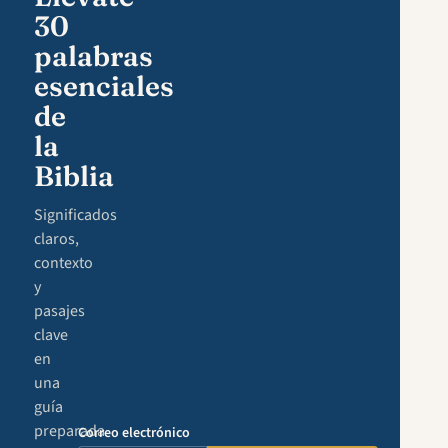
30
palabras
esenciales
de
la
Biblia
Significados
claros,
contexto
y
pasajes
clave
en
una
guía
preparada
Correo electrónico