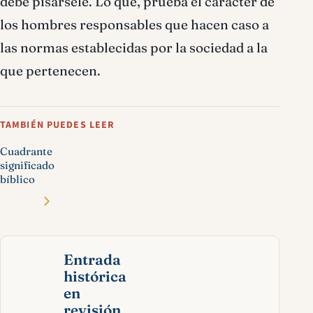
debe pisársele. Lo que, prueba el carácter de
los hombres responsables que hacen caso a
las normas establecidas por la sociedad a la
que pertenecen.
TAMBIÉN PUEDES LEER
Cuadrante
significado
bíblico
Entrada
histórica
en
revisión