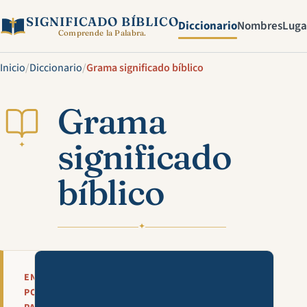
SIGNIFICADO BÍBLICO
Diccionario
Nombres
Luga
Comprende la Palabra.
Inicio
/
Diccionario
/
Grama significado bíblico
Grama
significado
✦
bíblico
✦
Mira esta explicación en víde
EN
POCAS