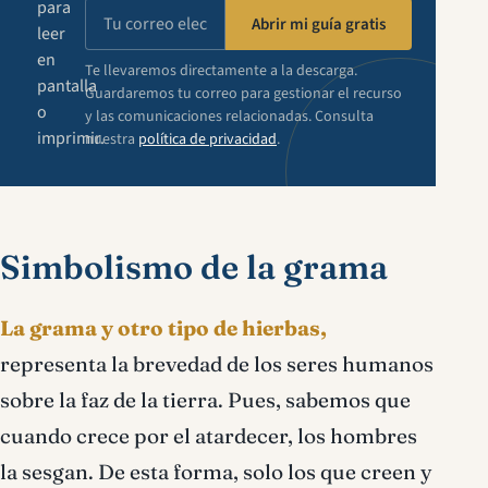
para
Abrir mi guía gratis
leer
en
Te llevaremos directamente a la descarga.
pantalla
Guardaremos tu correo para gestionar el recurso
o
y las comunicaciones relacionadas. Consulta
imprimir.
nuestra
política de privacidad
.
Simbolismo de la grama
La grama y otro tipo de hierbas,
representa la brevedad de los seres humanos
sobre la faz de la tierra. Pues, sabemos que
cuando crece por el atardecer, los hombres
la sesgan. De esta forma, solo los que creen y