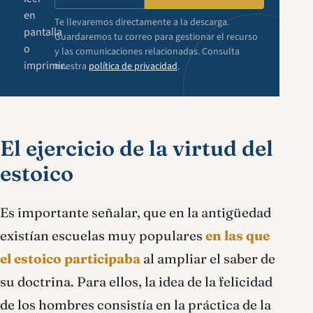
en
Te llevaremos directamente a la descarga.
pantalla
Guardaremos tu correo para gestionar el recurso
o
y las comunicaciones relacionadas. Consulta
imprimir.
nuestra
política de privacidad
.
El ejercicio de la virtud del
estoico
Es importante señalar, que en la antigüedad
existían escuelas muy populares
en las que
el estoico participaba
al ampliar el saber de
su doctrina. Para ellos, la idea de la felicidad
de los hombres consistía en la práctica de la