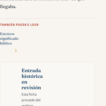
llegaba.
TAMBIÉN PUEDES LEER
Estoicos
significado
bíblico
Entrada
histórica
en
revisión
Esta ficha
procede del
archivo