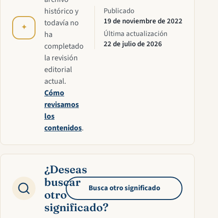
histórico y
Publicado
19 de noviembre de 2022
todavía no
✦
Última actualización
ha
22 de julio de 2026
completado
la revisión
editorial
actual.
Cómo
revisamos
los
contenidos
.
¿Deseas
buscar
Busca otro significado
otro
significado?