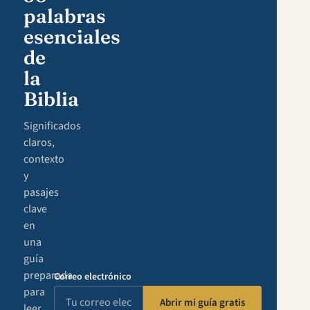
palabras
esenciales
de
la
Biblia
Significados
claros,
contexto
y
pasajes
clave
en
una
guía
preparada
Correo electrónico
para
Abrir mi guía gratis
leer