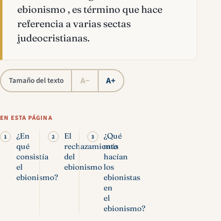
ebionismo , es término que hace
referencia a varias sectas
judeocristianas.
A−
A+
Tamaño del texto
EN ESTA PÁGINA
¿En
El
¿Qué
qué
rechazamiento
más
consistía
del
hacían
el
ebionismo
los
ebionismo?
ebionistas
en
el
ebionismo?