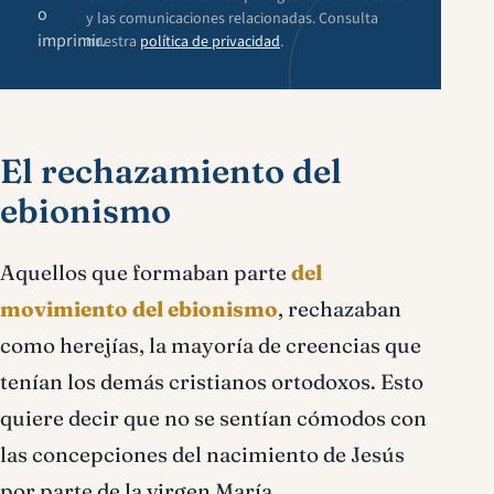
o
y las comunicaciones relacionadas. Consulta
imprimir.
nuestra
política de privacidad
.
El rechazamiento del
ebionismo
Aquellos que formaban parte
del
movimiento del ebionismo
, rechazaban
como herejías, la mayoría de creencias que
tenían los demás cristianos ortodoxos. Esto
quiere decir que no se sentían cómodos con
las concepciones del nacimiento de Jesús
por parte de la virgen María.