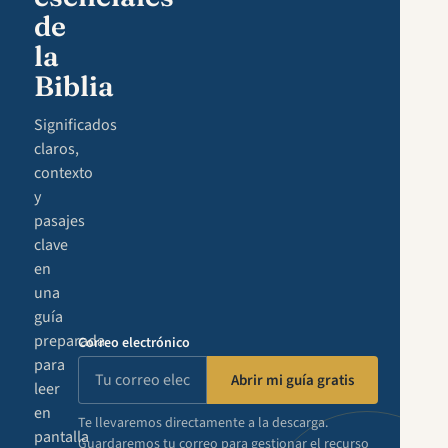
de
la
Biblia
Significados
claros,
contexto
y
pasajes
clave
en
una
guía
preparada
Correo electrónico
para
Abrir mi guía gratis
leer
en
Te llevaremos directamente a la descarga.
pantalla
Guardaremos tu correo para gestionar el recurso