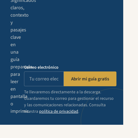
Significados
claros,
contexto
y
pasajes
clave
en
una
guía
preparada
Correo electrónico
para
Abrir mi guía gratis
leer
en
Te llevaremos directamente a la descarga.
pantalla
Guardaremos tu correo para gestionar el recurso
o
y las comunicaciones relacionadas. Consulta
imprimir.
nuestra
política de privacidad
.