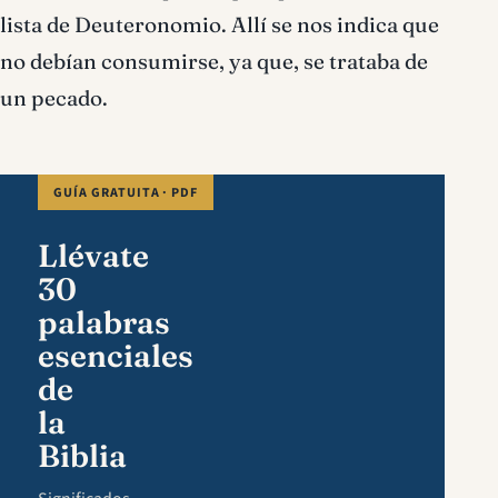
lista de Deuteronomio. Allí se nos indica que
no debían consumirse, ya que, se trataba de
un pecado.
GUÍA GRATUITA · PDF
Llévate
30
palabras
esenciales
de
la
Biblia