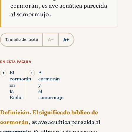
cormorán , es ave acuática parecida
al somormujo .
A−
A+
Tamaño del texto
EN ESTA PÁGINA
El
El
cormorán
cormorán
en
y
la
el
Biblia
somormujo
Definición.
El significado bíblico de
cormorán
, es ave acuática parecida al
somormujo
. Se alimenta de peces que