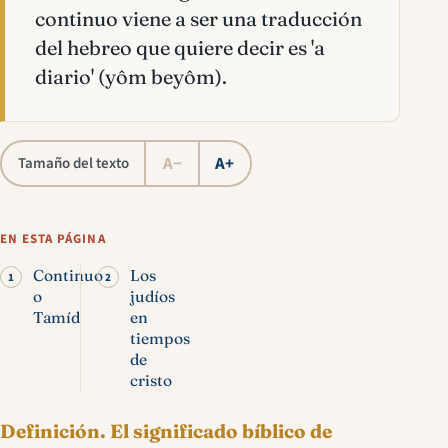
continuo viene a ser una traducción
del hebreo que quiere decir es 'a
diario' (yôm beyôm).
A−
A+
Tamaño del texto
EN ESTA PÁGINA
Continuo
Los
o
judíos
Tamíd
en
tiempos
de
cristo
Definición.
El significado bíblico de