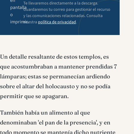
en
Te llevaremos directamente a la descarga.
pantalla
Guardaremos tu correo para gestionar el recurso
o
y las comunicaciones relacionadas. Consulta
imprimir.
nuestra
política de privacidad
.
Un detalle resaltante de estos templos, es
que acostumbraban a mantener prendidas 7
lámparas; estas se permanecían ardiendo
sobre el altar del holocausto y no se podía
permitir que se apagaran.
También había un alimento al que
denominaban 'el pan de la presencia', y en
todo momento se mantenía dicho nutriente