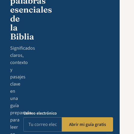
palabras
esenciales
de
la
Biblia
Significados
claros,
contexto
y
pasajes
clave
en
una
guía
preparada
Correo electrónico
para
Abrir mi guía gratis
leer