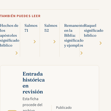
TAMBIÉN PUEDES LEER
Hechos de
Salmos
Salmos
Remanente
Raquel
los
71
52
en la
significado
apóstoles
Biblia:
bíblico
significado
significado
bíblico
y ejemplos
Entrada
histórica
en
revisión
Esta ficha
procede del
Publicado
archivo