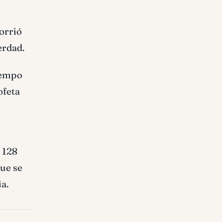
corrió
erdad.
tiempo
ofeta
 128
que se
ia.