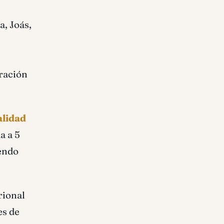
, Joás,
oración
alidad
a a 5
iendo
rional
es de