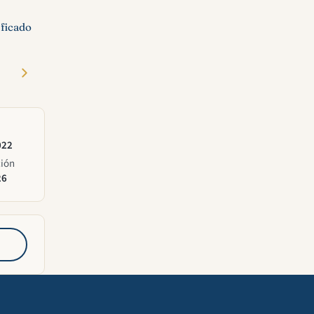
ficado
022
ción
26