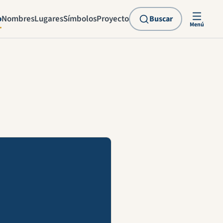
o
Nombres
Lugares
Símbolos
Proyecto
Buscar
Menú
explicación en vídeo