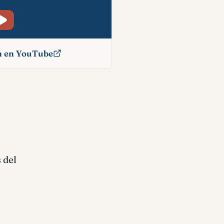
ón en YouTube
bíblico
 del