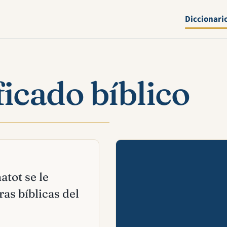
Diccionari
ficado bíblico
Mira esta 
atot se le
as bíblicas del