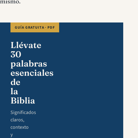
mismo.
GUÍA GRATUITA · PDF
Llévate
30
palabras
esenciales
de
la
Biblia
Significados
claros,
contexto
y