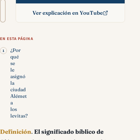
Tamaño
A−
A+
del
Ver explicación en YouTube
texto
Alémet significado
bíblico
EN ESTA PÁGINA
¿Por
qué
se
le
asignó
la
ciudad
Alémet
a
los
levitas?
Definición
.
El significado bíblico de