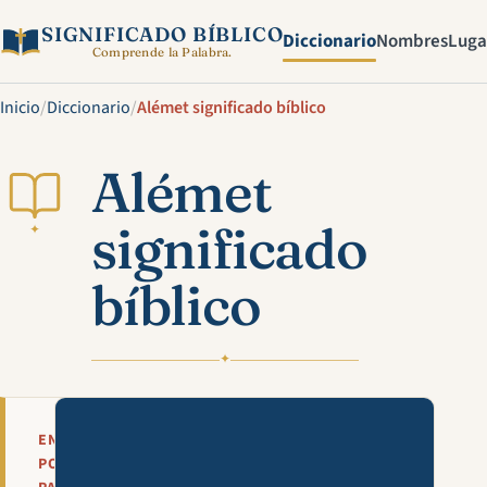
SIGNIFICADO BÍBLICO
Diccionario
Nombres
Luga
Comprende la Palabra.
Inicio
/
Diccionario
/
Alémet significado bíblico
Alémet
significado
✦
bíblico
✦
Mira esta explicación en víde
EN
POCAS