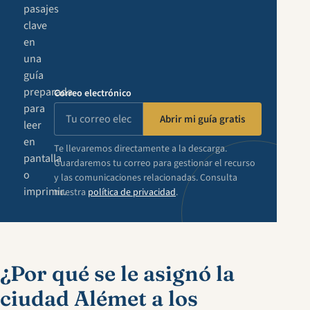
pasajes
clave
en
una
guía
preparada
Correo electrónico
para
Abrir mi guía gratis
leer
en
Te llevaremos directamente a la descarga.
pantalla
Guardaremos tu correo para gestionar el recurso
o
y las comunicaciones relacionadas. Consulta
imprimir.
nuestra
política de privacidad
.
¿Por qué se le asignó la
ciudad Alémet a los