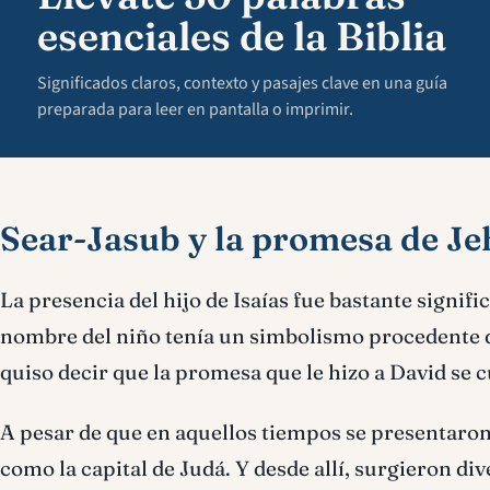
esenciales de la Biblia
Significados claros, contexto y pasajes clave en una guía
preparada para leer en pantalla o imprimir.
Sear-Jasub y la promesa de J
La presencia del hijo de Isaías fue bastante signifi
nombre del niño tenía un simbolismo procedente de
quiso decir que la promesa que le hizo a David se 
A pesar de que en aquellos tiempos se presentaro
como la capital de Judá. Y desde allí, surgieron di