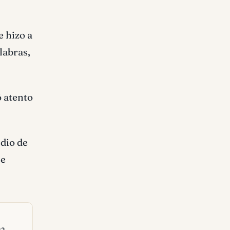
e hizo a
alabras,
 atento
dio de
se