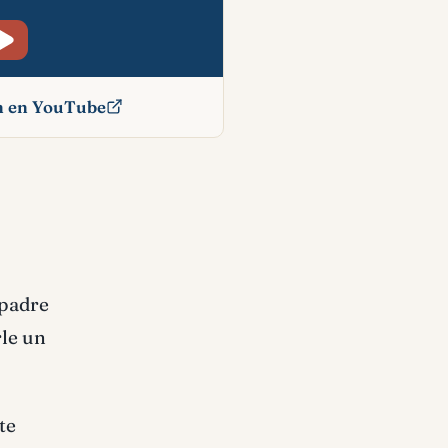
ón en YouTube
icado
 padre
rle un
te