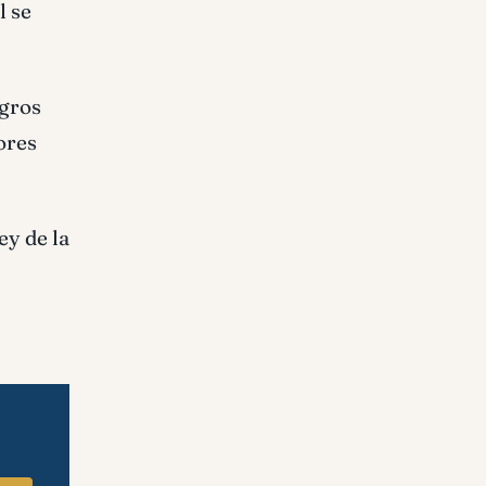
l se
agros
ores
y de la