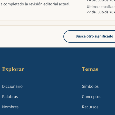
24 de julio de 20
ha completado la revisión editorial actual.
Última actualiza
22 de julio de 20
Busca otro significado
Explorar
Temas
Diccionario
Símbolos
Palabras
Conceptos
Nombres
Recursos