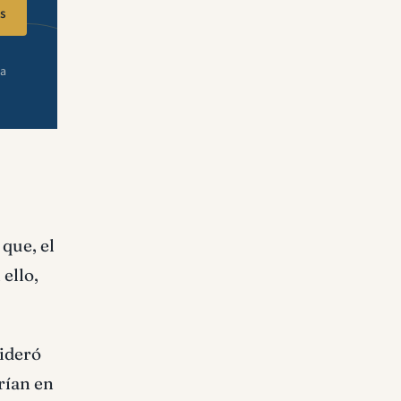
s
ra
 que, el
ello,
sideró
rían en