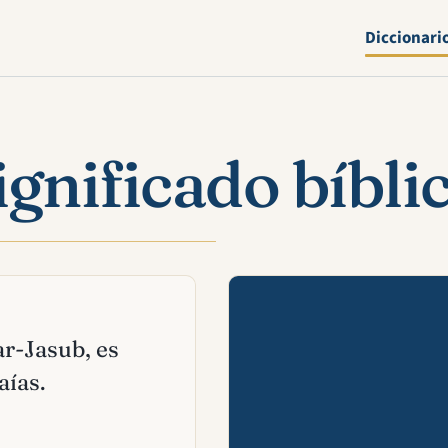
Diccionari
ignificado bíbli
Mira esta 
ar-Jasub, es
aías.