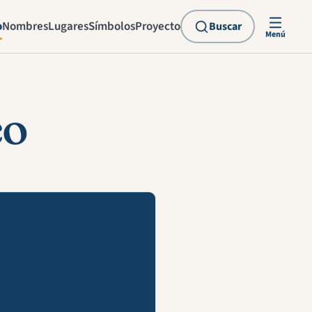
o
Nombres
Lugares
Símbolos
Proyecto
Buscar
Menú
co
explicación en vídeo