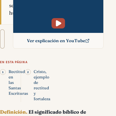
seres
humanos.
Tamaño
A−
A+
del
Ver explicación en YouTube
texto
Rectitud significado
bíblico
EN ESTA PÁGINA
Rectitud
Cristo,
en
ejemplo
las
de
Santas
rectitud
Escrituras
y
fortaleza
Definición.
El significado bíblico de