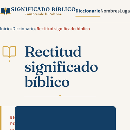
SIGNIFICADO BÍBLICO
Diccionario
Nombres
Luga
Comprende la Palabra.
Inicio
/
Diccionario
/
Rectitud significado bíblico
Rectitud
significado
✦
bíblico
✦
Mira esta explicación en víde
EN
POCAS