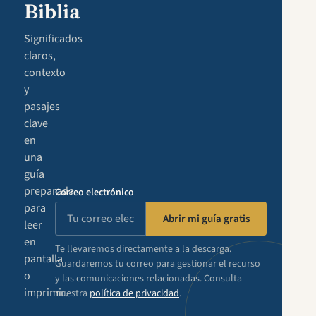
Biblia
Significados
claros,
contexto
y
pasajes
clave
en
una
guía
preparada
Correo electrónico
para
Abrir mi guía gratis
leer
en
Te llevaremos directamente a la descarga.
pantalla
Guardaremos tu correo para gestionar el recurso
o
y las comunicaciones relacionadas. Consulta
imprimir.
nuestra
política de privacidad
.