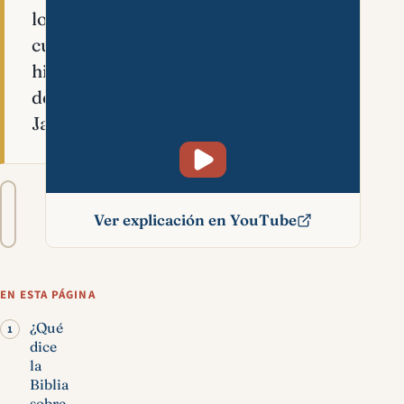
los
cuatro
hijos
de
Javán.
Tamaño
A−
A+
del
Ver explicación en YouTube
texto
Quitim significado bíblico
EN ESTA PÁGINA
¿Qué
dice
la
Biblia
sobre