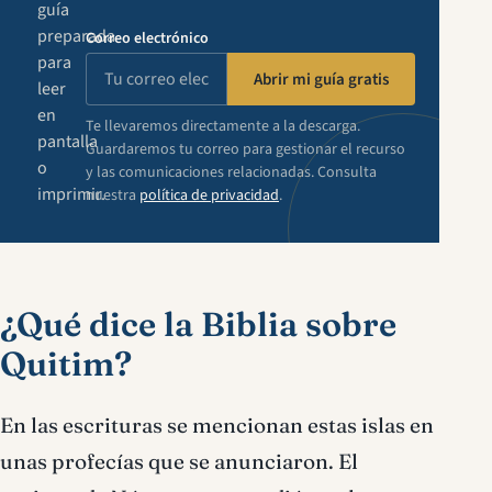
guía
preparada
Correo electrónico
para
Abrir mi guía gratis
leer
en
Te llevaremos directamente a la descarga.
pantalla
Guardaremos tu correo para gestionar el recurso
o
y las comunicaciones relacionadas. Consulta
imprimir.
nuestra
política de privacidad
.
¿Qué dice la Biblia sobre
Quitim?
En las escrituras se mencionan estas islas en
unas profecías que se anunciaron. El