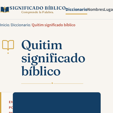
SIGNIFICADO BÍBLICO
Diccionario
Nombres
Luga
Comprende la Palabra.
Inicio
/
Diccionario
/
Quitim significado bíblico
Quitim
significado
✦
bíblico
✦
Mira esta explicación en víde
EN
POCAS