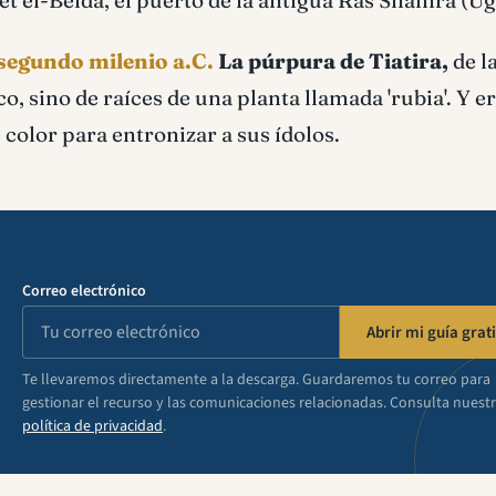
 el-Beida, el puerto de la antigua Ras Shamra (Uga
 segundo milenio a.C.
La púrpura de Tiatira,
de l
, sino de raí­ces de una planta llamada 'rubia'. Y e
 color para entronizar a sus í­dolos.
Correo electrónico
Abrir mi guía grati
Te llevaremos directamente a la descarga. Guardaremos tu correo para
gestionar el recurso y las comunicaciones relacionadas. Consulta nuest
política de privacidad
.