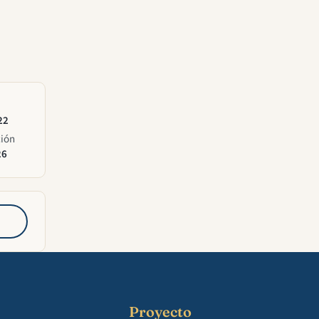
22
ción
26
Proyecto