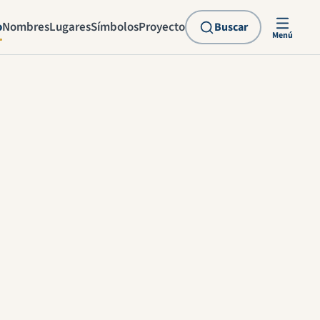
o
Nombres
Lugares
Símbolos
Proyecto
Buscar
Menú