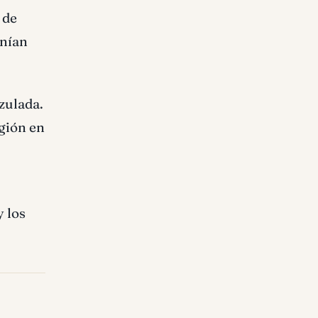
 de
ní­an
azulada.
egión en
y los