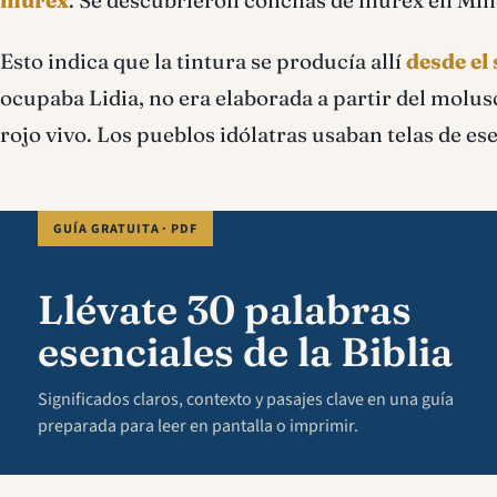
murex
. Se descubrieron conchas de murex en Minet
Esto indica que la tintura se producí­a allí­
desde el
ocupaba Lidia, no era elaborada a partir del molusco
rojo vivo. Los pueblos idólatras usaban telas de ese
GUÍA GRATUITA · PDF
Llévate 30 palabras
esenciales de la Biblia
Significados claros, contexto y pasajes clave en una guía
preparada para leer en pantalla o imprimir.