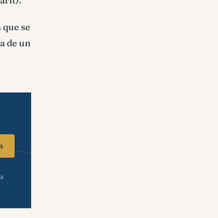
rit).
a que se
ra de un
s
ra