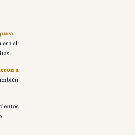
rpura
 era el
itas.
ieron a
también
cientos
e