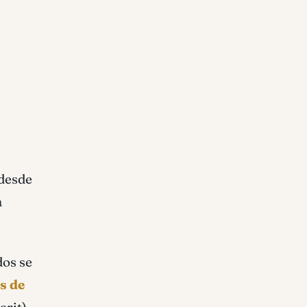
 desde
a
dos se
s de