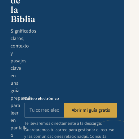
de
la
Biblia
Significados
claros,
contexto
y
pasajes
clave
en
una
guía
preparada
Correo electrónico
para
Abrir mi guía gratis
leer
en
Te llevaremos directamente a la descarga.
pantalla
Guardaremos tu correo para gestionar el recurso
o
y las comunicaciones relacionadas. Consulta