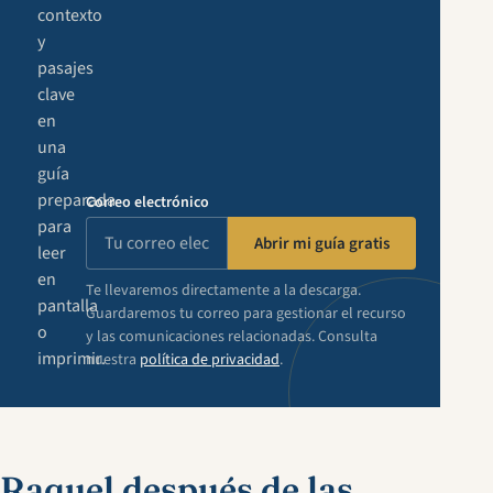
contexto
y
pasajes
clave
en
una
guía
preparada
Correo electrónico
para
Abrir mi guía gratis
leer
en
Te llevaremos directamente a la descarga.
pantalla
Guardaremos tu correo para gestionar el recurso
o
y las comunicaciones relacionadas. Consulta
imprimir.
nuestra
política de privacidad
.
Raquel después de las