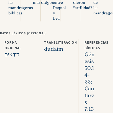
las
mandrágoras
entre
dieron
de
mandrágoras
Raquel
fertilidad?
las
bíblicas
y
mandrágo
Lea
DATOS LÉXICOS
(OPCIONAL)
FORMA
TRANSLITERACIÓN
REFERENCIAS
ORIGINAL
dudaím
BÍBLICAS
דּוּדָאִים
Gén
esis
30:1
4-
22;
Can
tare
s
7:13