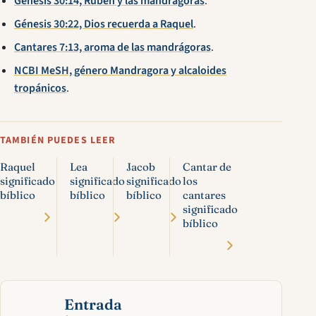
Génesis 30:14, Rubén y las mandrágoras
.
Génesis 30:22, Dios recuerda a Raquel
.
Cantares 7:13, aroma de las mandrágoras
.
NCBI MeSH, género Mandragora y alcaloides
tropánicos
.
TAMBIÉN PUEDES LEER
Raquel
Lea
Jacob
Cantar de
significado
significado
significado
los
bíblico
bíblico
bíblico
cantares
significado
bíblico
Entrada