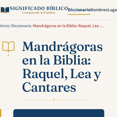
SIGNIFICADO BÍBLICO
Diccionario
Nombres
Luga
Comprende la Palabra.
Inicio
/
Diccionario
/
Mandrágoras en la Biblia: Raquel, Lea y Cantares
Mandrágoras
en la Biblia:
✦
Raquel, Lea y
Cantares
✦
Mira esta explicación en víde