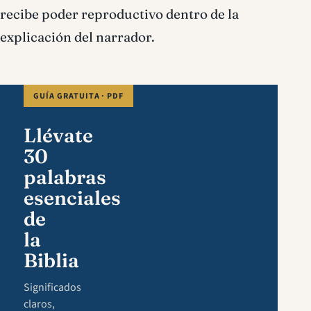
recibe poder reproductivo dentro de la
explicación del narrador.
GUÍA GRATUITA · PDF
Llévate
30
palabras
esenciales
de
la
Biblia
Significados
claros,