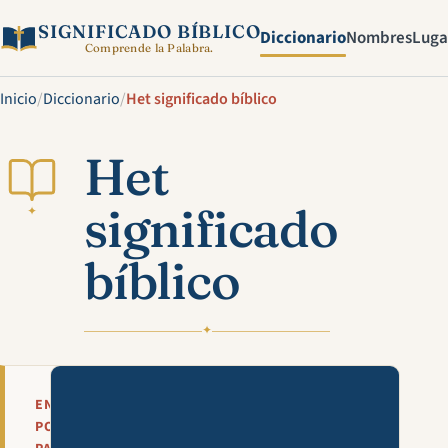
SIGNIFICADO BÍBLICO
Diccionario
Nombres
Luga
Comprende la Palabra.
Inicio
/
Diccionario
/
Het significado bíblico
Het
significado
✦
bíblico
✦
Mira esta explicación en víde
EN
POCAS