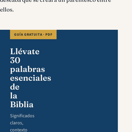
ellos.
GUÍA GRATUITA · PDF
Llévate
30
palabras
esenciales
de
la
Biblia
Significados
claros,
contexto