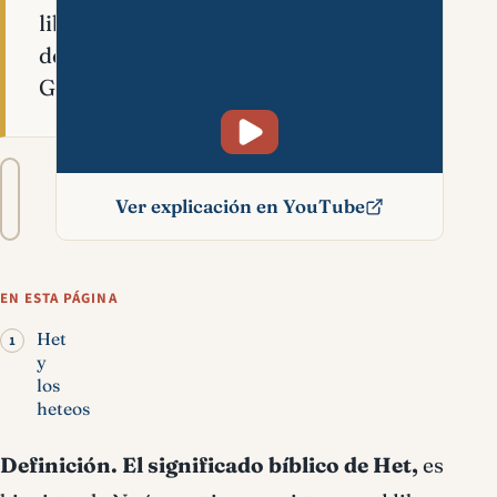
libro
del
Génesis.
Tamaño
A−
A+
del
Ver explicación en YouTube
texto
Het significado bíblico
EN ESTA PÁGINA
Het
y
los
heteos
Definición.
El significado bíblico de Het,
es