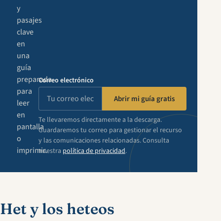
y
pasajes
clave
en
una
guía
preparada
Correo electrónico
para
Abrir mi guía gratis
leer
en
Te llevaremos directamente a la descarga.
pantalla
Guardaremos tu correo para gestionar el recurso
o
y las comunicaciones relacionadas. Consulta
imprimir.
nuestra
política de privacidad
.
Het y los heteos