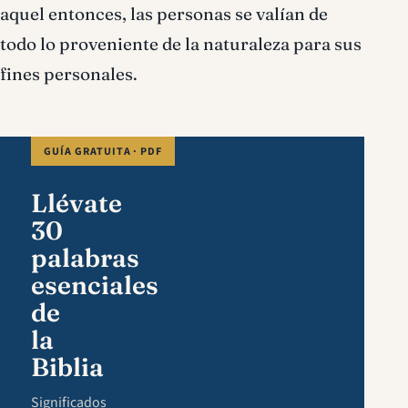
aquel entonces, las personas se valían de
todo lo proveniente de la naturaleza para sus
fines personales.
GUÍA GRATUITA · PDF
Llévate
30
palabras
esenciales
de
la
Biblia
Significados