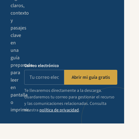
claros,
contexto
y
pasajes
clave
en
una
guía
preparada
Correo electrónico
para
Abrir mi guía gratis
leer
en
Te llevaremos directamente a la descarga.
pantalla
Guardaremos tu correo para gestionar el recurso
o
y las comunicaciones relacionadas. Consulta
imprimir.
nuestra
política de privacidad
.