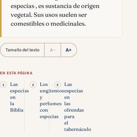
especias , es sustancia de origen
vegetal. Sus usos suelen ser
comestibles o medicinales.
A−
A+
Tamaño del texto
EN ESTA PÁGINA
Las
Los
Las
especias
ungüentos
especias
en
y
en
la
perfumes
las
Biblia
con
ofrendas
especias
para
el
tabernáculo