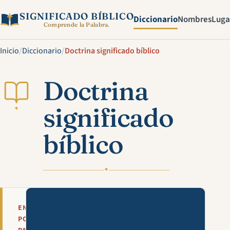
SIGNIFICADO BÍBLICO
Diccionario
Nombres
Luga
Comprende la Palabra.
Inicio
/
Diccionario
/
Doctrina significado bíblico
Doctrina
significado
✦
bíblico
✦
Mira esta explicación en víde
EN
POCAS