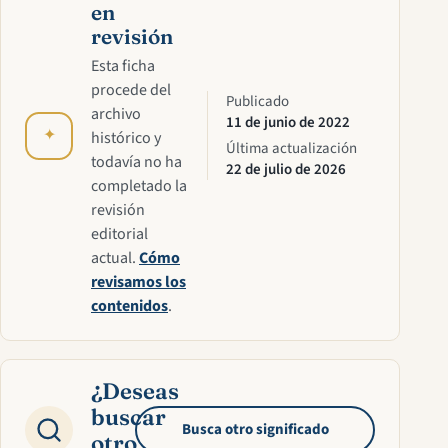
en
revisión
Esta ficha
procede del
Publicado
archivo
11 de junio de 2022
✦
histórico y
Última actualización
todavía no ha
22 de julio de 2026
completado la
revisión
editorial
actual.
Cómo
revisamos los
contenidos
.
¿Deseas
buscar
Busca otro significado
otro