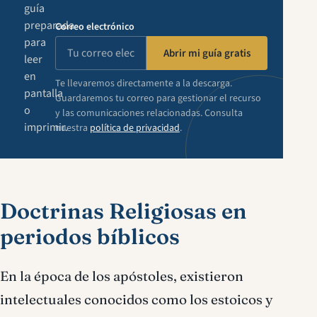
guía
preparada
Correo electrónico
para
Abrir mi guía gratis
leer
en
Te llevaremos directamente a la descarga.
pantalla
Guardaremos tu correo para gestionar el recurso
o
y las comunicaciones relacionadas. Consulta
imprimir.
nuestra
política de privacidad
.
Doctrinas Religiosas en
periodos bíblicos
En la época de los apóstoles, existieron
intelectuales conocidos como los estoicos y