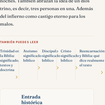
noches. También abrazan la idea de un dios
trino, es decir, tres personas en una. Además
del infierno como castigo eterno para los
malos.
TAMBIÉN PUEDES LEER
Trinidad en
Ateísmo
Discípulo
Cristo
Reencarnación
la Biblia:
significado
significado
significado
y Biblia: qué
significado,
bíblico
bíblico
bíblico
dice realmente
textos y
el texto
doctrina
Entrada
histórica