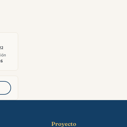
22
ción
26
Proyecto