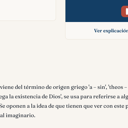
Ver explicaci
Ateísmo signifi
bíblico
iene del término de origen griego 'a – sin', 'theos –
ega la existencia de Dios', se usa para referirse a a
 Se oponen a la idea de que tienen que ver con este 
 al imaginario.