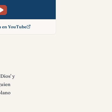
ón en YouTube
cado
 Dios' y
lguien
plano