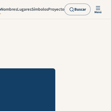
o
Nombres
Lugares
Símbolos
Proyecto
Buscar
Menú
explicación en vídeo