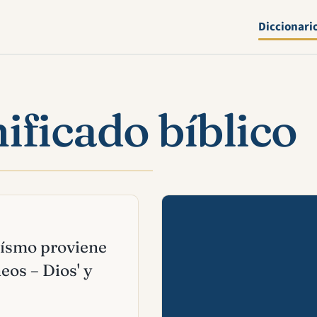
Diccionari
ificado bíblico
Mira esta 
teísmo proviene
heos – Dios' y