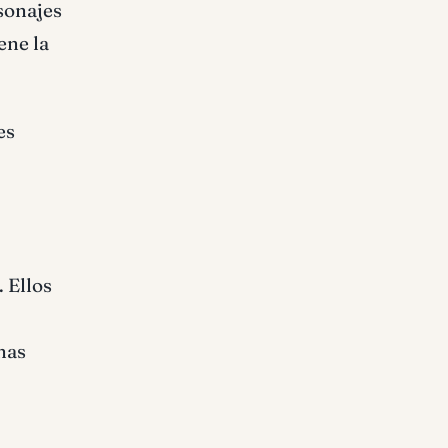
sonajes
ene la
es
 Ellos
mas