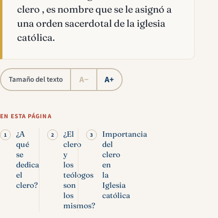
clero , es nombre que se le asignó a
una orden sacerdotal de la iglesia
católica.
A−
A+
Tamaño del texto
EN ESTA PÁGINA
¿A
¿El
Importancia
qué
clero
del
se
y
clero
dedica
los
en
el
teólogos
la
clero?
son
Iglesia
los
católica
mismos?