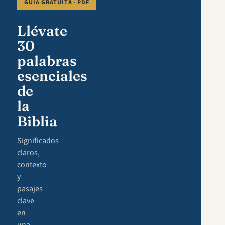
GUÍA GRATUITA · PDF
Llévate
30
palabras
esenciales
de
la
Biblia
Significados
claros,
contexto
y
pasajes
clave
en