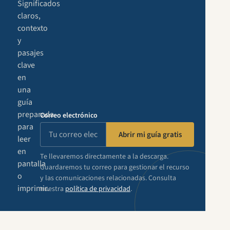
Significados
claros,
contexto
y
pasajes
clave
en
una
guía
preparada
Correo electrónico
para
Abrir mi guía gratis
leer
en
Te llevaremos directamente a la descarga.
pantalla
Guardaremos tu correo para gestionar el recurso
o
y las comunicaciones relacionadas. Consulta
imprimir.
nuestra
política de privacidad
.