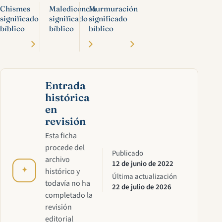
Chismes
Maledicencia
Murmuración
significado
significado
significado
bíblico
bíblico
bíblico
Entrada
histórica
en
revisión
Esta ficha
procede del
Publicado
archivo
12 de junio de 2022
✦
histórico y
Última actualización
todavía no ha
22 de julio de 2026
completado la
revisión
editorial