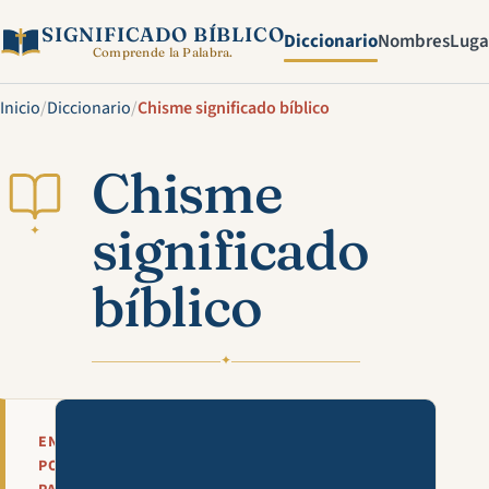
SIGNIFICADO BÍBLICO
Diccionario
Nombres
Luga
Comprende la Palabra.
Inicio
/
Diccionario
/
Chisme significado bíblico
Chisme
significado
✦
bíblico
✦
Mira esta explicación en víde
EN
POCAS