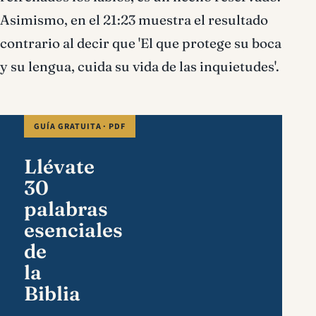
Asimismo, en el 21:23 muestra el resultado
contrario al decir que 'El que protege su boca
y su lengua, cuida su vida de las inquietudes'.
GUÍA GRATUITA · PDF
Llévate
30
palabras
esenciales
de
la
Biblia