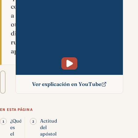
conciernen
a
otros;
difundir
rumores
aparentes.
Tamaño
A−
A+
del
Ver explicación en YouTube
texto
Chisme significado
bíblico
EN ESTA PÁGINA
¿Qué
Actitud
es
del
el
apóstol