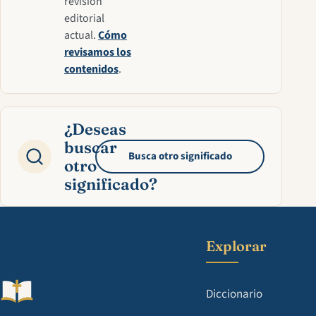
revisión
editorial
actual.
Cómo
revisamos los
contenidos
.
¿Deseas
buscar
Busca otro significado
otro
significado?
Explorar
Diccionario