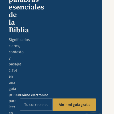
esenciales
de
la
Biblia
Significados
claros,
contexto
y
pasajes
clave
en
una
guía
preparada
Correo electrónico
para
Abrir mi guía gratis
leer
en