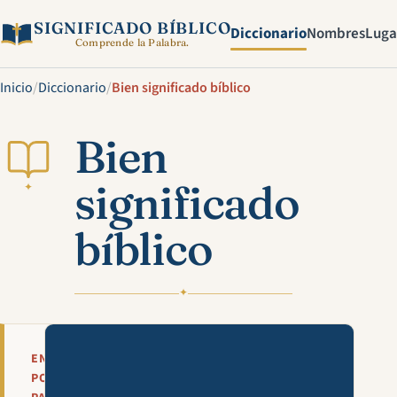
SIGNIFICADO BÍBLICO
Diccionario
Nombres
Luga
Comprende la Palabra.
Inicio
/
Diccionario
/
Bien significado bíblico
Bien
significado
✦
bíblico
✦
Mira esta explicación en víde
EN
POCAS