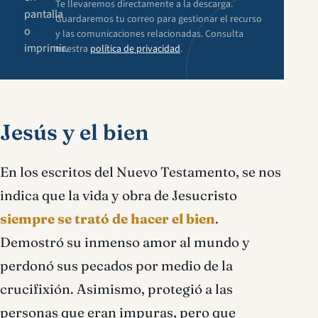
Te llevaremos directamente a la descarga.
pantalla
Guardaremos tu correo para gestionar el recurso
o
y las comunicaciones relacionadas. Consulta
imprimir.
nuestra
política de privacidad
.
Jesús y el bien
En los escritos del Nuevo Testamento, se nos
indica que la vida y obra de Jesucristo
siempre se trató de hacer el bien
.
Demostró su inmenso amor al mundo y
perdonó sus pecados por medio de la
crucifixión. Asimismo, protegió a las
personas que eran impuras, pero que