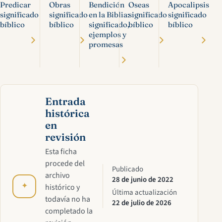
Predicar
Obras
Bendición
Oseas
Apocalipsis
significado
significado
en la Biblia:
significado
significado
bíblico
bíblico
significado,
bíblico
bíblico
ejemplos y
promesas
Entrada
histórica
en
revisión
Esta ficha
procede del
Publicado
archivo
28 de junio de 2022
✦
histórico y
Última actualización
todavía no ha
22 de julio de 2026
completado la