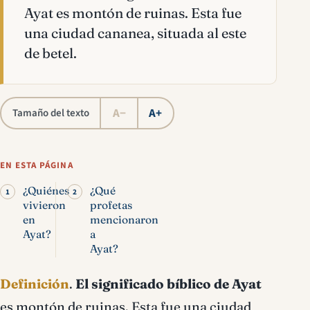
Ayat es montón de ruinas. Esta fue
una ciudad cananea, situada al este
de betel.
A−
A+
Tamaño del texto
EN ESTA PÁGINA
¿Quiénes
¿Qué
vivieron
profetas
en
mencionaron
Ayat?
a
Ayat?
Definición
.
El significado bíblico de Ayat
es montón de ruinas. Esta fue una ciudad