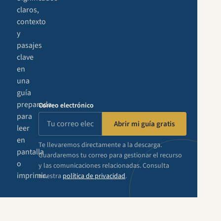
claros,
contexto
y
pasajes
clave
en
una
guía
preparada
Correo electrónico
para
Abrir mi guía gratis
leer
en
Te llevaremos directamente a la descarga.
pantalla
Guardaremos tu correo para gestionar el recurso
o
y las comunicaciones relacionadas. Consulta
imprimir.
nuestra
política de privacidad
.