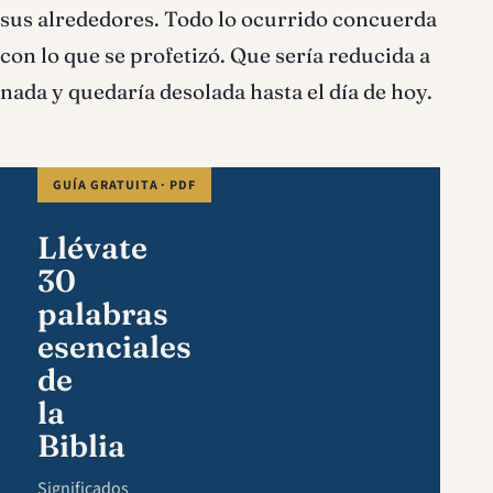
sus alrededores. Todo lo ocurrido concuerda
con lo que se profetizó. Que sería reducida a
nada y quedaría desolada hasta el día de hoy.
GUÍA GRATUITA · PDF
Llévate
30
palabras
esenciales
de
la
Biblia
Significados