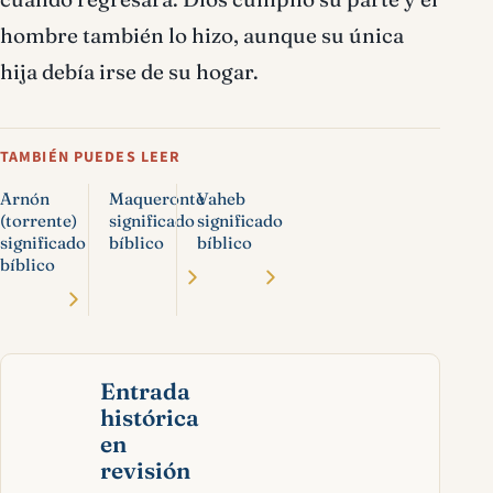
hombre también lo hizo, aunque su única
hija debía irse de su hogar.
TAMBIÉN PUEDES LEER
Arnón
Maqueronte
Vaheb
(torrente)
significado
significado
significado
bíblico
bíblico
bíblico
Entrada
histórica
en
revisión