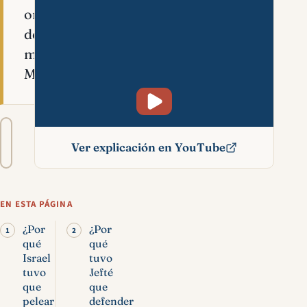
oriental
del
mar
Muerto.
Tamaño
A−
A+
del
Ver explicación en YouTube
texto
Arnón significado bíblico
EN ESTA PÁGINA
¿Por
¿Por
qué
qué
Israel
tuvo
tuvo
Jefté
que
que
pelear
defender