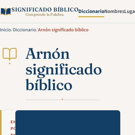
SIGNIFICADO BÍBLICO
Diccionario
Nombres
Luga
Comprende la Palabra.
Inicio
/
Diccionario
/
Arnón significado bíblico
Arnón
significado
✦
bíblico
✦
Mira esta explicación en víde
EN
POCAS