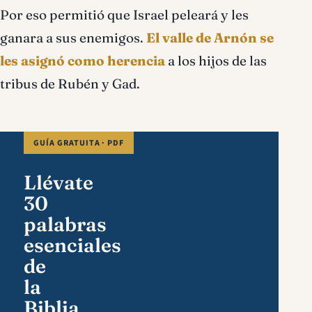
Por eso permitió que Israel peleará y les
ganara a sus enemigos.
El valle de Arnón se
les asignó como herencia
a los hijos de las
tribus de Rubén y Gad.
GUÍA GRATUITA · PDF
Llévate
30
palabras
esenciales
de
la
Biblia