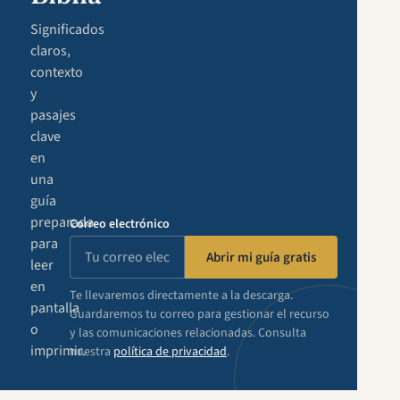
Significados
claros,
contexto
y
pasajes
clave
en
una
guía
preparada
Correo electrónico
para
Abrir mi guía gratis
leer
en
Te llevaremos directamente a la descarga.
pantalla
Guardaremos tu correo para gestionar el recurso
o
y las comunicaciones relacionadas. Consulta
imprimir.
nuestra
política de privacidad
.