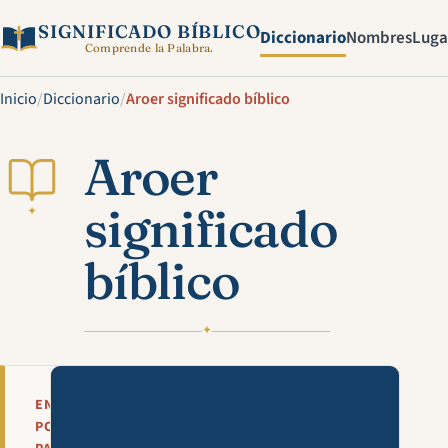
SIGNIFICADO BÍBLICO
Diccionario
Nombres
Luga
Comprende la Palabra.
Inicio
/
Diccionario
/
Aroer significado bíblico
Aroer
significado
✦
bíblico
✦
Mira esta explicación en víde
EN
POCAS