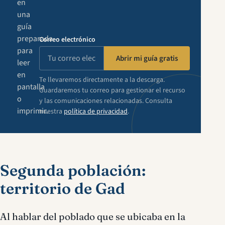
en
una
guía
preparada
Correo electrónico
para
Abrir mi guía gratis
leer
en
Te llevaremos directamente a la descarga.
pantalla
Guardaremos tu correo para gestionar el recurso
o
y las comunicaciones relacionadas. Consulta
imprimir.
nuestra
política de privacidad
.
Segunda población:
territorio de Gad
Al hablar del poblado que se ubicaba en la