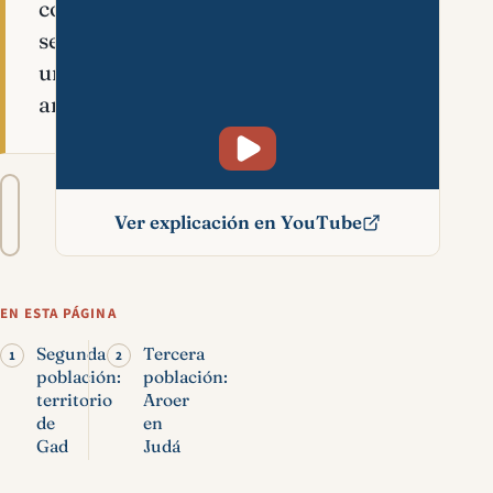
consigue
ser
un
arbusto.
Tamaño
A−
A+
del
Ver explicación en YouTube
texto
Aroer significado bíblico
EN ESTA PÁGINA
Segunda
Tercera
población:
población:
territorio
Aroer
de
en
Gad
Judá