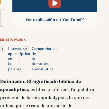
Tamaño
A−
A+
del
Ver explicación en YouTube
texto
Apocalíptica (literatura)
significado bíblico
EN ESTA PÁGINA
Literatura
Características
apocalíptica
de
en
la
la
literatura
palabra
apocalíptica
Definición.
El significado bíblico de
apocalíptica,
es libro profético. Tal palabra
proviene de la raíz apokalypsis, la que nos
indica que se trata de una serie de