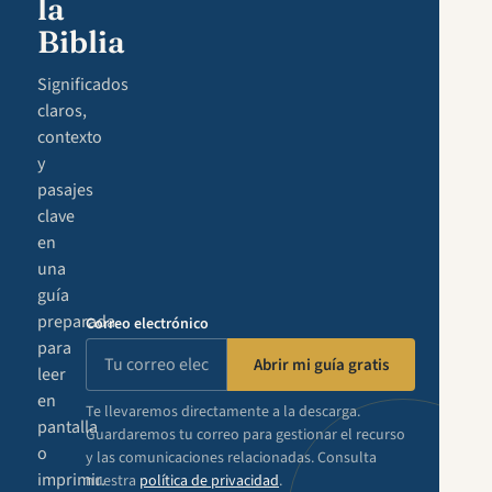
la
Biblia
Significados
claros,
contexto
y
pasajes
clave
en
una
guía
preparada
Correo electrónico
para
Abrir mi guía gratis
leer
en
Te llevaremos directamente a la descarga.
pantalla
Guardaremos tu correo para gestionar el recurso
o
y las comunicaciones relacionadas. Consulta
imprimir.
nuestra
política de privacidad
.