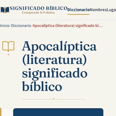
SIGNIFICADO BÍBLICO
Diccionario
Nombres
Luga
Comprende la Palabra.
Inicio
/
Diccionario
/
Apocalíptica (literatura) significado bíblico
Apocalíptica
(literatura)
✦
significado
bíblico
✦
Mira esta explicación en víde