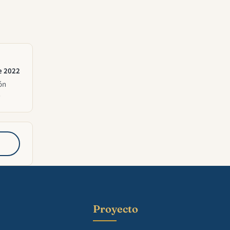
e 2022
ón
6
Proyecto