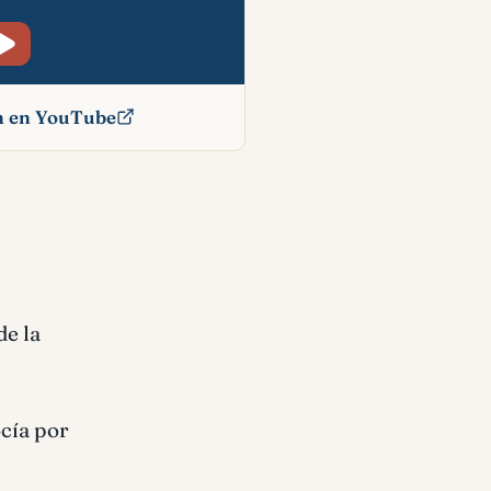
ón en YouTube
cado
de la
ocía por