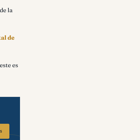
de la
tal de
este es
s