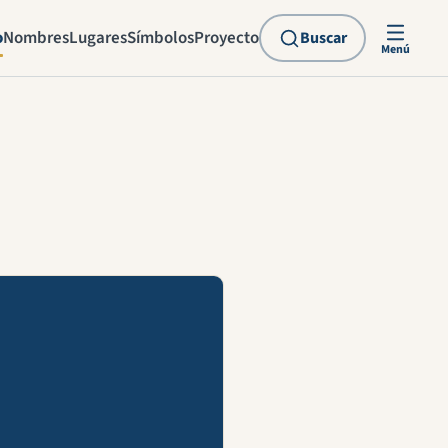
o
Nombres
Lugares
Símbolos
Proyecto
Buscar
Menú
explicación en vídeo