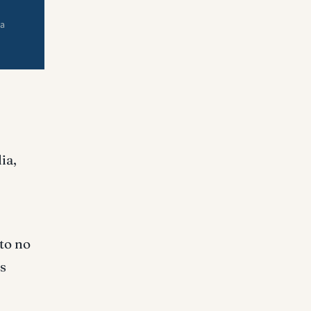
ra
ia,
to no
es