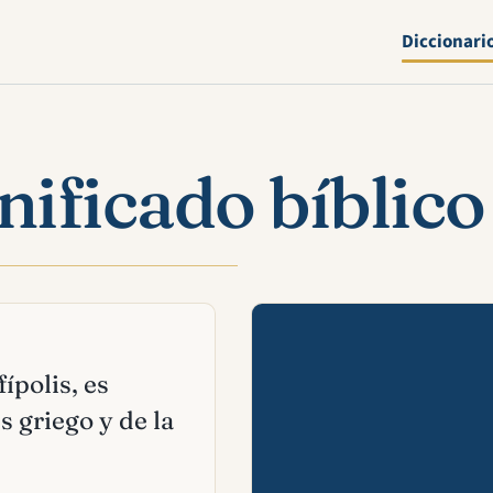
Diccionari
nificado bíblico
Mira esta 
ípolis, es
s griego y de la