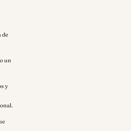
 de
do un
os y
onal.
ue