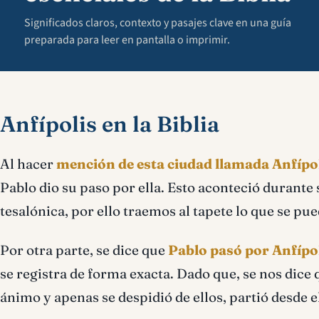
Significados claros, contexto y pasajes clave en una guía
preparada para leer en pantalla o imprimir.
Anfípolis en la Biblia
Al hacer
mención de esta ciudad llamada Anfípo
Pablo dio su paso por ella. Esto aconteció durante
tesalónica, por ello traemos al tapete lo que se pu
Por otra parte, se dice que
Pablo pasó por Anfípo
se registra de forma exacta. Dado que, se nos dice
ánimo y apenas se despidió de ellos, partió desde e