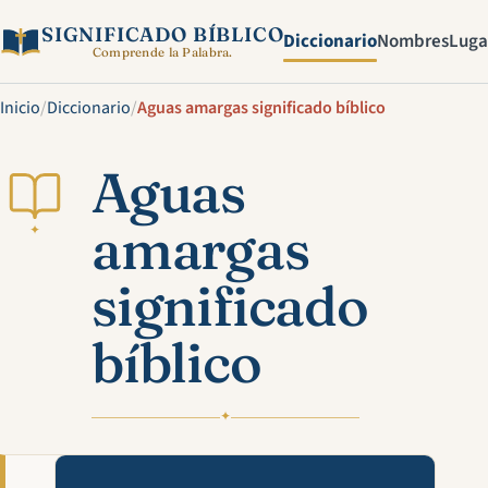
SIGNIFICADO BÍBLICO
Diccionario
Nombres
Luga
Comprende la Palabra.
Inicio
/
Diccionario
/
Aguas amargas significado bíblico
Aguas
amargas
✦
significado
bíblico
✦
Mira esta explicación en víde