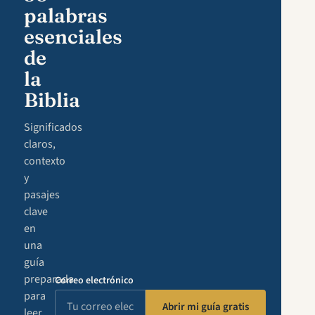
palabras
esenciales
de
la
Biblia
Significados
claros,
contexto
y
pasajes
clave
en
una
guía
preparada
Correo electrónico
para
Abrir mi guía gratis
leer