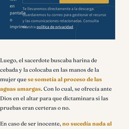
en
Te llevaremos directamente a la descarga.
pantalla
Guardaremos tu correo para gestionar el recurso
o
y las comunicaciones relacionadas. Consulta
imprimir.
nuestra
política de privacidad
.
Luego, el sacerdote buscaba harina de
cebada y la colocaba en las manos de la
mujer que
se sometía al proceso de las
aguas amargas
. Con lo cual, se ofrecía ante
Dios en el altar para que dictaminara si las
pruebas eran certeras o no.
En caso de ser inocente,
no sucedía nada al