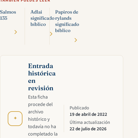
TAMBIÉN PUEDES LEER
Salmos
Adlai
Papiros de
135
significado
rylands
bíblico
significado
bíblico
Entrada
histórica
en
revisión
Esta ficha
procede del
Publicado
archivo
19 de abril de 2022
✦
histórico y
Última actualización
todavía no ha
22 de julio de 2026
completado la