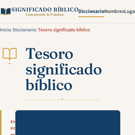
SIGNIFICADO BÍBLICO
Diccionario
Nombres
Luga
Comprende la Palabra.
Inicio
/
Diccionario
/
Tesoro significado bíblico
Tesoro
significado
✦
bíblico
✦
Mira esta explicación en víde
EN
POCAS