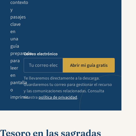
contexto
y
pasajes
clave
en
una
guía
preparada
Correo electrónico
para
Abrir mi guía gratis
leer
en
Te llevaremos directamente a la descarga.
pantalla
Guardaremos tu correo para gestionar el recurso
o
y las comunicaciones relacionadas. Consulta
imprimir.
nuestra
política de privacidad
.
Tesoro en las sagradas