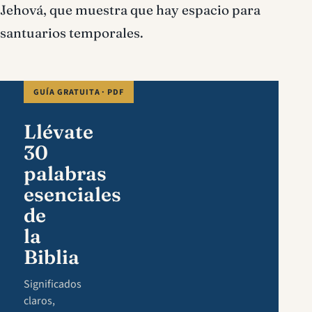
Jehová, que muestra que hay espacio para
santuarios temporales.
GUÍA GRATUITA · PDF
Llévate
30
palabras
esenciales
de
la
Biblia
Significados
claros,