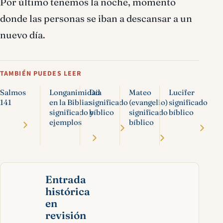
Por último tenemos la noche, momento
donde las personas se iban a descansar a un
nuevo día.
TAMBIÉN PUEDES LEER
Salmos
Longanimidad
Día
Mateo
Lucifer
141
en la Biblia:
significado
(evangelio)
significado
significado y
bíblico
significado
bíblico
ejemplos
bíblico
Entrada
histórica
en
revisión