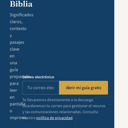
Biblia
Significados
claros,
contexto
y
pasajes
clave
en
una
guía
preparada
Correo electrónico
para
Abrir mi guía gratis
leer
en
Te llevaremos directamente a la descarga.
pantalla
Guardaremos tu correo para gestionar el recurso
o
y las comunicaciones relacionadas. Consulta
imprimir.
nuestra
política de privacidad
.