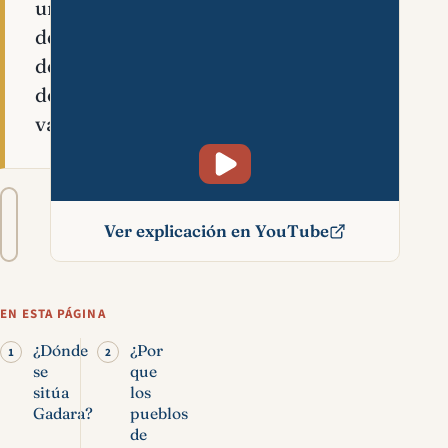
unos
demonios
de
dos
varones.
Tamaño
A−
A+
del
Ver explicación en YouTube
texto
Gadara significado
bíblico
EN ESTA PÁGINA
¿Dónde
¿Por
se
que
sitúa
los
Gadara?
pueblos
de