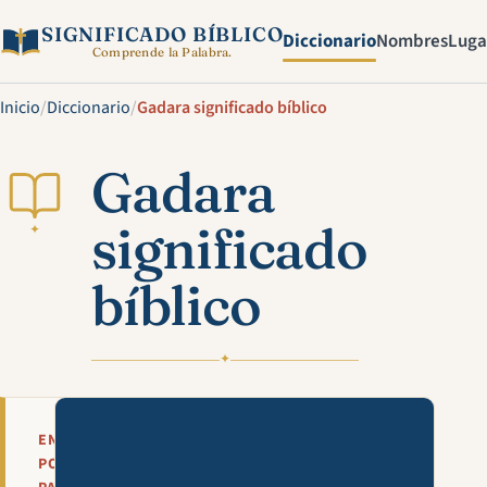
SIGNIFICADO BÍBLICO
Diccionario
Nombres
Luga
Comprende la Palabra.
Inicio
/
Diccionario
/
Gadara significado bíblico
Gadara
significado
✦
bíblico
✦
Mira esta explicación en víde
EN
POCAS