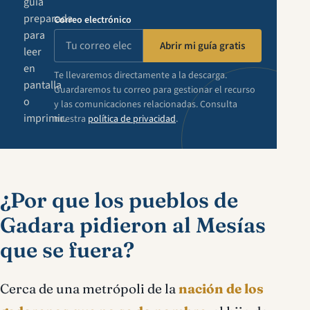
guía
preparada
Correo electrónico
para
Abrir mi guía gratis
leer
en
Te llevaremos directamente a la descarga.
pantalla
Guardaremos tu correo para gestionar el recurso
o
y las comunicaciones relacionadas. Consulta
imprimir.
nuestra
política de privacidad
.
¿Por que los pueblos de
Gadara pidieron al Mesías
que se fuera?
Cerca de una metrópoli de la
nación de los