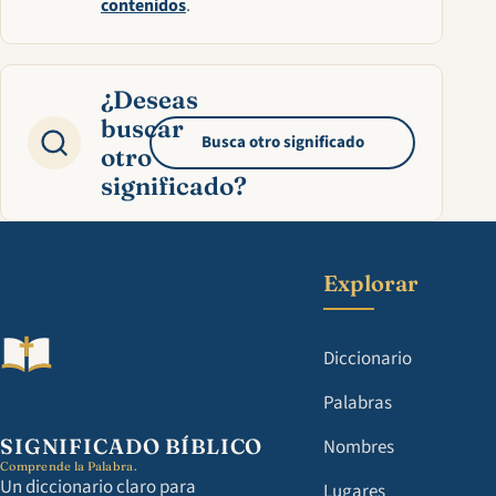
contenidos
.
¿Deseas
buscar
Busca otro significado
otro
significado?
Explorar
Diccionario
Palabras
SIGNIFICADO BÍBLICO
Nombres
Comprende la Palabra.
Un diccionario claro para
Lugares