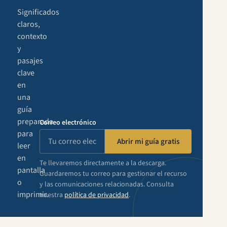
Significados
claros,
contexto
y
pasajes
clave
en
una
guía
preparada
Correo electrónico
para
Abrir mi guía gratis
leer
en
Te llevaremos directamente a la descarga.
pantalla
Guardaremos tu correo para gestionar el recurso
o
y las comunicaciones relacionadas. Consulta
imprimir.
nuestra
política de privacidad
.