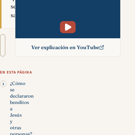
sea
santo.
Tamaño
A−
A+
del
Ver explicación en YouTube
texto
Bendito significado
bíblico
EN ESTA PÁGINA
¿Cómo
se
declararon
benditos
a
Jesús
y
otras
personas?