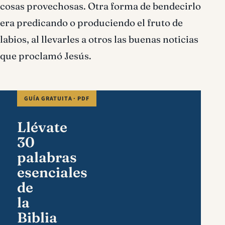
cosas provechosas. Otra forma de bendecirlo
era predicando o produciendo el fruto de
labios, al llevarles a otros las buenas noticias
que proclamó Jesús.
GUÍA GRATUITA · PDF
Llévate
30
palabras
esenciales
de
la
Biblia