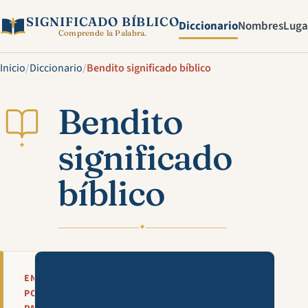
SIGNIFICADO BÍBLICO
Diccionario
Nombres
Luga
Comprende la Palabra.
Inicio
/
Diccionario
/
Bendito significado bíblico
Bendito
significado
✦
bíblico
✦
Mira esta explicación en víde
EN
POCAS