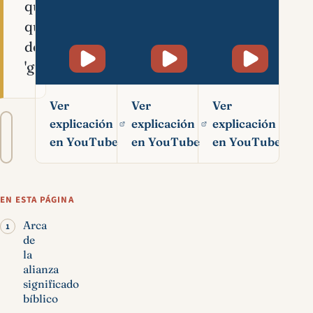
que
quiere
decir
'guardar'.
Ver
Ver
Ver
Tamaño
explicación
explicación
explicación
A−
A+
del
Arca
Arca
Arca
en YouTube
en YouTube
en YouTube
texto
significado
significado
significado
bíblico
bíblico
bíblico
(Arca de
(Arca de
(Arca de
EN ESTA PÁGINA
Noe, Arca
Noe, Arca
Noe, Arca
de la
de la
de la
Arca
alianza)
alianza)
alianza)
de
la
alianza
significado
bíblico