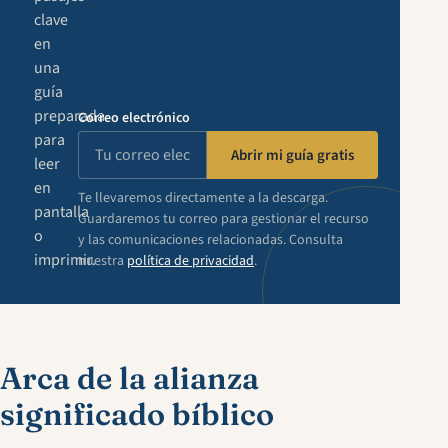
clave
en
una
guía
preparada
Correo electrónico
para
Abrir mi guía gratis
leer
en
Te llevaremos directamente a la descarga.
pantalla
Guardaremos tu correo para gestionar el recurso
o
y las comunicaciones relacionadas. Consulta
imprimir.
nuestra
política de privacidad
.
Arca de la alianza
significado bíblico