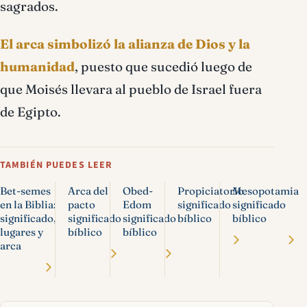
sagrados.
El arca simbolizó la alianza de Dios y la
humanidad
, puesto que sucedió luego de
que Moisés llevara al pueblo de Israel fuera
de Egipto.
TAMBIÉN PUEDES LEER
Bet-semes
Arca del
Obed-
Propiciatorio
Mesopotamia
en la Biblia:
pacto
Edom
significado
significado
significado,
significado
significado
bíblico
bíblico
lugares y
bíblico
bíblico
arca