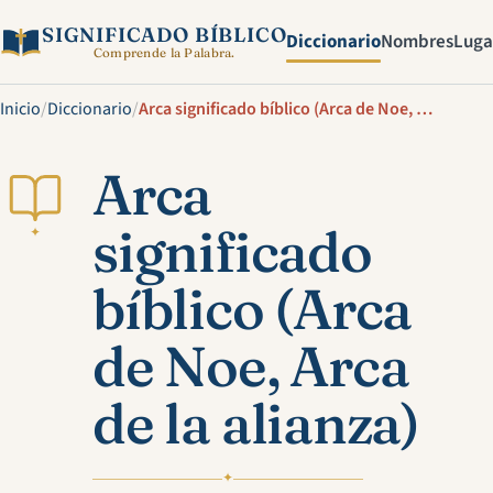
SIGNIFICADO BÍBLICO
Diccionario
Nombres
Luga
Comprende la Palabra.
Inicio
/
Diccionario
/
Arca significado bíblico (Arca de Noe, Arca de la alianza)
Arca
significado
✦
bíblico (Arca
de Noe, Arca
de la alianza)
✦