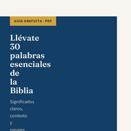
GUÍA GRATUITA · PDF
Llévate
30
palabras
esenciales
de
la
Biblia
Significados
claros,
contexto
y
pasajes