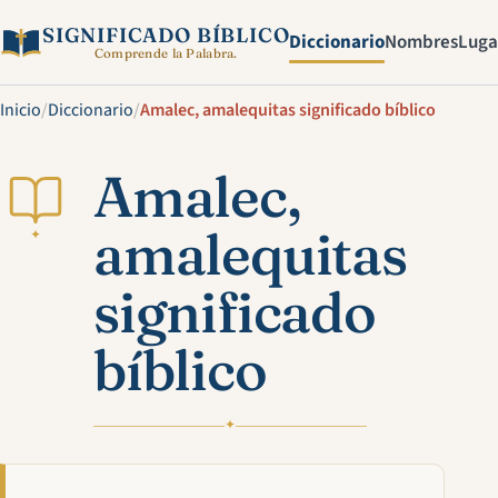
SIGNIFICADO BÍBLICO
Diccionario
Nombres
Luga
Comprende la Palabra.
Inicio
/
Diccionario
/
Amalec, amalequitas significado bíblico
Amalec,
amalequitas
✦
significado
bíblico
✦