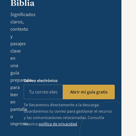
Biblia
Significados
claros,
contexto
y
pasajes
clave
en
una
guía
preparada
Correo electrónico
para
Abrir mi guía gratis
leer
en
Te llevaremos directamente a la descarga.
pantalla
Guardaremos tu correo para gestionar el recurso
o
y las comunicaciones relacionadas. Consulta
imprimir.
nuestra
política de privacidad
.