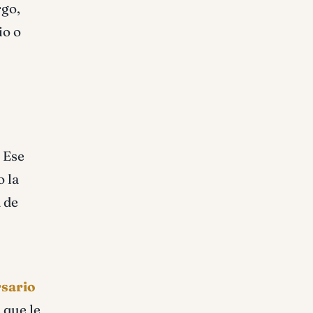
rgo,
io o
 Ese
 la
 de
rsario
 que le