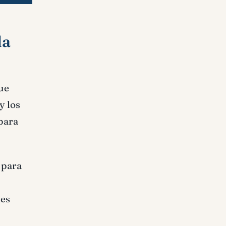
la
que
y los
 para
 para
les