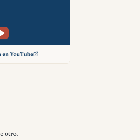
ón en YouTube
icado
e otro.