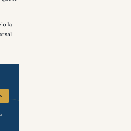
io la
ersal
s
ra