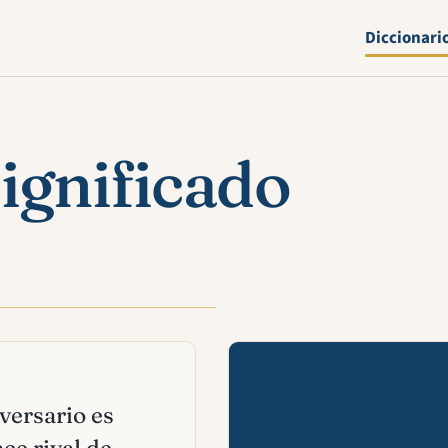
Diccionari
ignificado
Mira esta 
dversario es