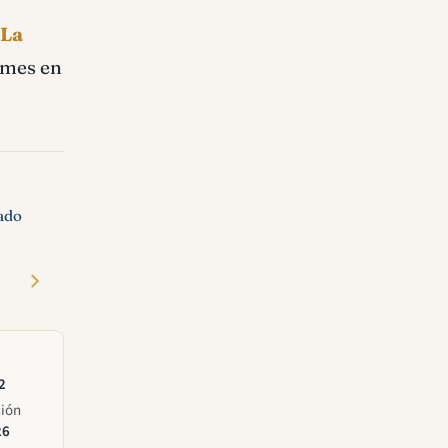
La
irmes en
ado
2
ción
26