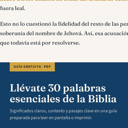
fuera leal.
Esto no lo cuestionó la fidelidad del resto de las pe
soberanía del nombre de Jehová. Así, esa acusació
que todavía está por resolverse.
GUÍA GRATUITA · PDF
Llévate 30 palabras
esenciales de la Biblia
Significados claros, contexto y pasajes clave en una guía
preparada para leer en pantalla o imprimir.