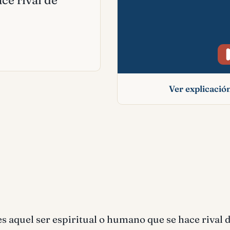
ce rival de
Ver explicaci
Adversario signif
bíblico
s aquel ser espiritual o humano que se hace rival d