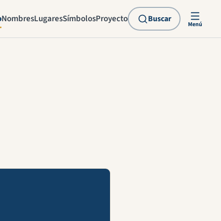
o
Nombres
Lugares
Símbolos
Proyecto
Buscar
Menú
explicación en vídeo