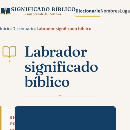
SIGNIFICADO BÍBLICO
Diccionario
Nombres
Luga
Comprende la Palabra.
Inicio
/
Diccionario
/
Labrador significado bíblico
Labrador
significado
✦
bíblico
✦
Mira esta explicación en víde
EN
POCAS