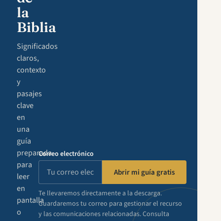
la
Biblia
Significados
claros,
contexto
y
pasajes
clave
en
una
guía
preparada
Correo electrónico
para
Abrir mi guía gratis
leer
en
Te llevaremos directamente a la descarga.
pantalla
Guardaremos tu correo para gestionar el recurso
o
y las comunicaciones relacionadas. Consulta