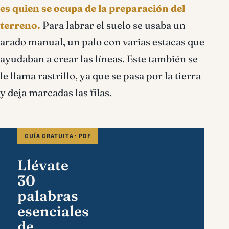
es quien se ocupa de la preparación del
terreno.
Para labrar el suelo se usaba un
arado manual, un palo con varias estacas que
ayudaban a crear las líneas. Este también se
le llama rastrillo, ya que se pasa por la tierra
y deja marcadas las filas.
GUÍA GRATUITA · PDF
Llévate
30
palabras
esenciales
de