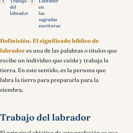
Trabajo
Labrador
del
en
labrador
las
sagradas
escrituras
Definición.
El significado bíblico de
labrador
es una de las palabras o títulos que
recibe un individuo que cuida y trabaja la
tierra. En este sentido, es la persona que
labra la tierra para prepararla para la
siembra.
Trabajo del labrador
El principal objetivo de esta profesión es que