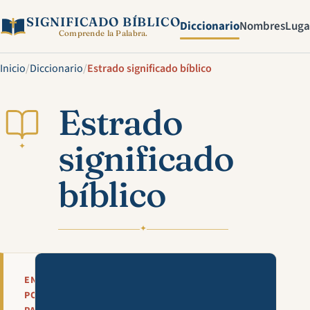
SIGNIFICADO BÍBLICO
Diccionario
Nombres
Luga
Comprende la Palabra.
Inicio
/
Diccionario
/
Estrado significado bíblico
Estrado
significado
✦
bíblico
✦
Mira esta explicación en víde
EN
POCAS