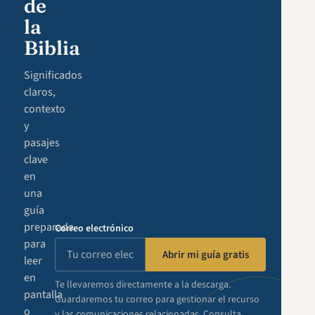
de
la
Biblia
Significados
claros,
contexto
y
pasajes
clave
en
una
guía
preparada
Correo electrónico
para
Abrir mi guía gratis
leer
en
Te llevaremos directamente a la descarga.
pantalla
Guardaremos tu correo para gestionar el recurso
o
y las comunicaciones relacionadas. Consulta