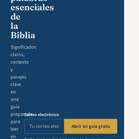
esenciales
de
la
Biblia
Significados
claros,
contexto
y
pasajes
clave
en
una
guía
preparada
Correo electrónico
para
Abrir mi guía gratis
leer
en