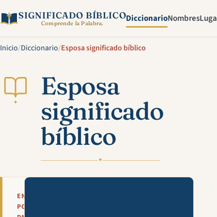
SIGNIFICADO BÍBLICO
Diccionario
Nombres
Luga
Comprende la Palabra.
Inicio
/
Diccionario
/
Esposa significado bíblico
Esposa
significado
✦
bíblico
✦
Mira esta explicación en víde
EN
POCAS