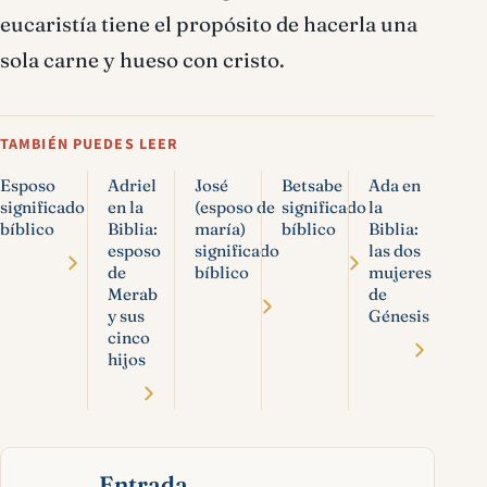
eucaristía tiene el propósito de hacerla una
sola carne y hueso con cristo.
TAMBIÉN PUEDES LEER
Esposo
Adriel
José
Betsabe
Ada en
significado
en la
(esposo de
significado
la
bíblico
Biblia:
maría)
bíblico
Biblia:
esposo
significado
las dos
de
bíblico
mujeres
Merab
de
y sus
Génesis
cinco
hijos
Entrada