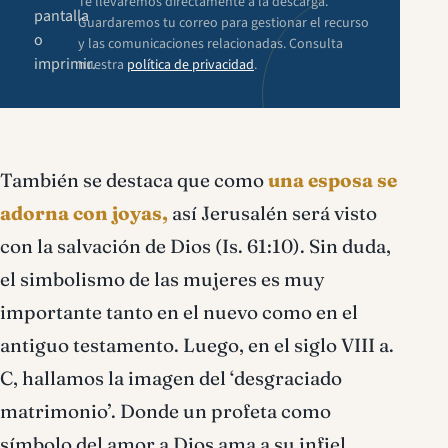
Te llevaremos directamente a la descarga.
pantalla
Guardaremos tu correo para gestionar el recurso
o
y las comunicaciones relacionadas. Consulta
imprimir.
nuestra
política de privacidad
.
También se destaca que como
una esposa se
adorna con joyas,
así Jerusalén será visto
con la salvación de Dios (Is. 61:10). Sin duda,
el simbolismo de las mujeres es muy
importante tanto en el nuevo como en el
antiguo testamento. Luego, en el siglo VIII a.
C, hallamos la imagen del ‘desgraciado
matrimonio’. Donde un profeta como
símbolo del amor a Dios ama a su infiel