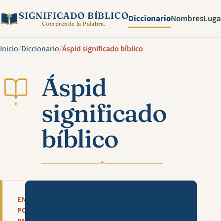
SIGNIFICADO BÍBLICO
Diccionario
Nombres
Luga
Comprende la Palabra.
Inicio
/
Diccionario
/
Áspid significado bíblico
Áspid
significado
✦
bíblico
✦
Mira esta explicación en víde
EN
POCAS