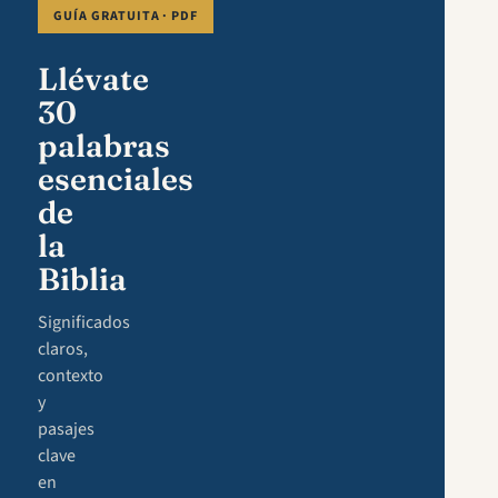
GUÍA GRATUITA · PDF
Llévate
30
palabras
esenciales
de
la
Biblia
Significados
claros,
contexto
y
pasajes
clave
en